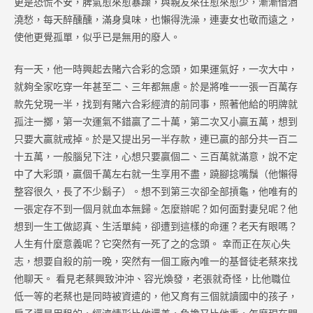
更是恐慌不安，脾氣愈來愈暴躁，與親友來往愈來愈少，漸漸借酒
澆愁，每天醉醺醺，滿身臭味，也懶得洗澡，連妻女也敬而遠之，
使他更覺孤單，似乎已是無用的廢人。
有一天，他一時興起去賭六合彩的念頭，如果運氣好，一次大中，
就夠全家吃穿一年甚至二、三年都無慮。於是將唯一一張一百萬存
款先兌現一半，找到有賭六合彩經濟的前同事，照著他給的明牌就
孤注一擲，第一次運氣不錯贏了二十萬，第二次又小贏五萬，想到
只要大贏就戒掉。於是又提出另一半存款，連已贏的部分共一百二
十五萬，一般腦兒下注，心想只要贏個二、三百萬就滿意，說不定
中了大彩頭，贏個千萬左右就一生享用不盡，蹺腳捻嘴鬚（他懶得
整容很久，長了不少鬍子）。想不到第三次卻全部摃龜，他唯有的
一張定存不到一個月就血本無歸。怎麼辦呢？如何面對妻兒呢？他
想到一生工做認真、生活單純，卻遭到這樣的命運？老天有眼嗎？
人生有什麼意義呢？它突然有一死了之的念頭。 幸而正在灰心失
志，想要自殺的前一晚，突然有一個工廠內唯一的基督徒老蔡來找
他聊天。 看見老蔡興致沖沖、容光煥發，老張就奇怪，比他職位
低一等的老蔡也是同時被資遣的，他又育有三個就讀國中的孩子，