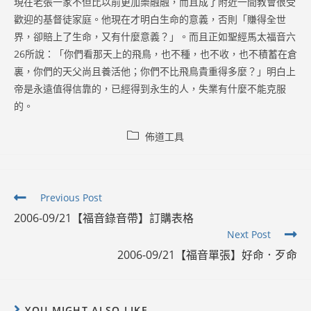
現在老張一家不但比以前更加樂融融，而且成了附近一間教會很受
歡迎的基督徒家庭。他現在才明白生命的意義，否則「賺得全世
界，卻賠上了生命，又有什麼意義？」。而且正如聖經馬太福音六
26所說：「你們看那天上的飛鳥，也不種，也不收，也不積蓄在倉
裏，你們的天父尚且養活他；你們不比飛鳥貴重得多麼？」明白上
帝是永遠值得信靠的，已經得到永生的人，失業有什麼不能克服
的。
Post
佈道工具
category:
Read
Previous Post
more
2006-09/21【福音錄音帶】訂購表格
articles
Next Post
2006-09/21【福音單張】好命．歹命
YOU MIGHT ALSO LIKE