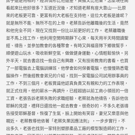
房子還是用租的，經濟情形比他還差，負擔又比他重，怎麼現在開
看起來比他好很多？互道近況後，才知道老蔡有座大靠山──比原
來的老板更可靠、更富有的大老板在支持他，這位大老板是誰呢？
就是無所不能、無所不在的上帝。老蔡告訴他離職後的生活，竟然
和他完全不同，現在又找到一份比以前更好的工作。 老蔡離職後
並不馬上找工作，他利用空閒時期靜下心來，每天用半天時間讀聖
經、禱告，並參加教會的各種聚會。有時又與福音隊下鄉做幫手，
順便遊山玩水，吸收新鮮空氣，做做健身運動，心情輕鬆愉快。另
外半天，就去書店找一些自己有興趣，又有技術教育的書看。也買
了一部電腦去上電腦訓練班，他學會如何保養電腦，也慢慢熟悉電
腦操作。然後經教會弟兄的介紹，找到一家電腦公司試用辦事員的
工作，不到三個月，老板賞識他認真負責又有親和力的工作表現，
就正式任用。他的薪水一再調升，已經超過以前工商小領班的一倍
工資。老張告訴老蔡失敗的求職經驗，老蔡就為他禱告，告訴他信
耶穌的見證，禮拜日還找他一起去教會。很奇妙的，不多久老張禱
告接受耶穌基督，恢復了生氣，臉上開始有笑容，妻兒又樂意與他
親近。 老蔡教導他依著「老蔡失業因應法則」，一步步實行，不
出多久，老張也找到一家特別塑膠產品工廠的模型製造師的工作。