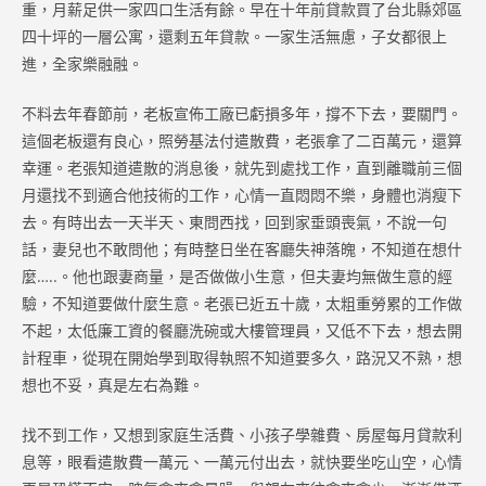
重，月薪足供一家四口生活有餘。早在十年前貸款買了台北縣郊區
四十坪的一層公寓，還剩五年貸款。一家生活無慮，子女都很上
進，全家樂融融。
不料去年春節前，老板宣佈工廠已虧損多年，撐不下去，要關門。
這個老板還有良心，照勞基法付遣散費，老張拿了二百萬元，還算
幸運。老張知道遣散的消息後，就先到處找工作，直到離職前三個
月還找不到適合他技術的工作，心情一直悶悶不樂，身體也消瘦下
去。有時出去一天半天、東問西找，回到家垂頭喪氣，不說一句
話，妻兒也不敢問他；有時整日坐在客廳失神落魄，不知道在想什
麼…..。他也跟妻商量，是否做做小生意，但夫妻均無做生意的經
驗，不知道要做什麼生意。老張已近五十歲，太粗重勞累的工作做
不起，太低廉工資的餐廳洗碗或大樓管理員，又低不下去，想去開
計程車，從現在開始學到取得執照不知道要多久，路況又不熟，想
想也不妥，真是左右為難。
找不到工作，又想到家庭生活費、小孩子學雜費、房屋每月貸款利
息等，眼看遣散費一萬元、一萬元付出去，就快要坐吃山空，心情