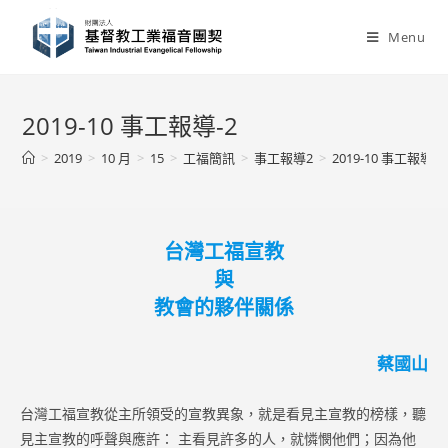
Skip
to
Menu
content
2019-10 事工報導-2
>
2019
>
10 月
>
15
>
工福簡訊
>
事工報導2
>
2019-10 事工報導-2
台灣工福宣教
與
教會的夥伴關係
蔡國山
台灣工福宣教從主所領受的宣教異象，就是看見主宣教的榜樣，聽
見主宣教的呼聲與應許： 主看見許多的人，就憐憫他們；因為他