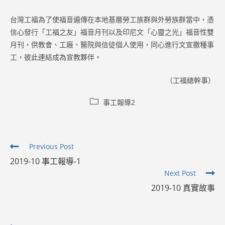
台灣工福為了使福音遍傳在本地基層勞工族群與外勞族群當中，憑
信心發行「工福之友」福音月刊以及印尼文「心靈之光」福音性雙
月刊，供教會、工廠、醫院與信徒個人使用，同心進行文宣撒種事
工，彼此連結成為宣教夥伴。
（工福總幹事）
Post
事工報導2
category:
Read
Previous Post
more
2019-10 事工報導-1
articles
Next Post
2019-10 真實故事