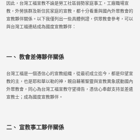
因此，台灣工福宣教不論是勞工社區弱勢家庭事工，工廠職場宣
教，外勞族群及新住民家庭的宣教，都十分看重與國內外眾教會的
宣教夥伴關係。以下我僅列出一些具體例證，供眾教會參考，可以
與台灣工福連結成為國度宣教夥伴：
一、 教會差傳夥伴關係
台灣工福是一個憑信心的宣教組織，從最初成立迄今，都是仰望宣
教的主，也是耶和華以勒的神，親自藉著聖靈與宣教異象感動國內
外眾教會，同心為台灣工福宣教守望禱告，憑信心奉獻支持並差遣
宣教士；成為國度宣教夥伴。
二、 宣教事工夥伴關係