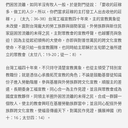
們困苦流離，如同羊沒有牧人一般。於是對門徒說：「要收的莊稼
多，做工的人少。所以，你們當求莊稼的主打發工人出去收他的莊
稼。」（太九：36-38）台灣工福宣教四十年來，主的宣教異象從
未改變。面對台灣龐大的勞工族群與弱勢家庭，外勞族群與新住民
家庭困苦流離的未得之民，主對眾教會的宣教呼聲，也越響亮與急
迫！因為主從起初頒佈的大使命，亦即與對普世萬民的跨文化宣教
使命，不是只給一些宣教團隊，也同時給主耶穌於五旬節之後所建
立的眾教會（太廿八：19-20；徒一：8）。
台灣工福四十年來，不只持守清楚宣教異象，也從主領受了特別宣
教職份；就是憑信心承擔拓荒宣教的角色；不論是鼓勵基督徒知識
份子進入勞動階層，參與基層與外勞族群跨文化宣教，順服主的差
遣，長期委身工福宣教，同心合一為主作見證，並且與眾教會成為
國度宣教夥伴，同領主羊圈外困苦流離的未得之民，合成一群歸一
個牧人，使主的教會興旺在基層勞動族群當中；並且同心配搭外勞
族群跨文化宣教，使福音傳遍天下，對萬民作見證，擴展神國（約
十：16；太廿四：14）。