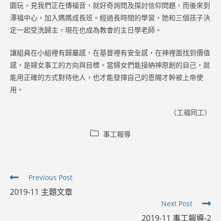
園玩，見我們正在傳福音，就好奇詢問及探討信仰問題，而後來到
潭福中心，加入媽媽成長班。經過長時間的學習，她和三個孩子決
定一起受洗歸主，現在也成為教會的主日學老師。
讓組員在小組裡有歸屬感，在基督裡有安全感，在神裡面找到價值
感，是婦女事工的方向與目標。當婦女們能接納神原創的自己，就
能用正確的方式對待他人，也才能發揮自己的恩賜才幹被上帝使
用。
（工福同工）
Post
事工報導
category:
Read
Previous Post
more
2019-11 主題文章
articles
Next Post
2019-11 事工報導-2