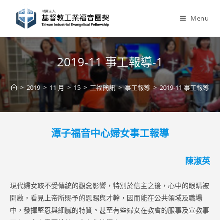
Skip
to
Menu
content
2019-11 事工報導-1
>
2019
>
11 月
>
15
>
工福簡訊
>
事工報導
>
2019-11 事工報導-1
潭子福音中心婦女事工報導
陳淑英
現代婦女較不受傳統的觀念影響，特別於信主之後，心中的眼睛被
開啟，看見上帝所賜予的恩賜與才幹，因而能在公共領域及職場
中，發揮堅忍與細膩的特質。甚至有些婦女在教會的服事及宣教事