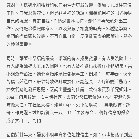
感謝主！透過小組造就姐妹們的生命更新改變。例如：1.以往因沒
工作、自我形象較低，但是藉著神的話語，開始能用神的眼光接納
自己的現況、肯定自我。2.透過團隊扶持，她們不再急於外出工
作，反倒能珍惜照顧家人，以及與孩子相處的時光。3.透過學習，
她們的價值觀被改變，不再自卑自憐，反倒能喜樂的跟隨神，熱心
的參與事奉。
同時，藉著神話語的餵養，漸漸的有人接受救恩、有人受洗歸主、
有人成為潭福志工加入團隊，也有人被推選出來擔任小組組長。當
小組漸漸茁壯，她們開始能承接各樣事工。例如：1.每年春、秋季
的福音郊遊中，帶領詩歌敬拜或擔任正副組長。2.有節慶活動時，
婦女們總能發揮恩賜，烹調出豐盛的佳餚，款待來賓及弟兄姐妹。
3.每三個月輪流一次主領社區、公園分發單張佈道。4.在聖誕佈道
時擔大任，在社區大樓、殘障中心、火車站廣場……等地獻詩、跳
舞、作見證。誠如詩篇六十八：11「主發命令， 傳好信息的婦女
成了大群。」阿們！
回顧近廿年來，婦女小組孕育多位姐妹信主。如：小琪帶孩子到公