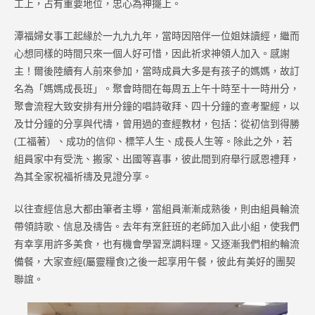
工上，占有重要地位，忠心為神擺上。
潭福婦女事工起緣於一九九九年，當時因陪伴一位姐妹讀經，繼而
心想同樣的時間只來一個人好可惜，因此祈求神領人加入。感謝
主！爾後陸續有人前來參加，當時成員大多是有孩子的媽媽，故訂
名為「媽媽成長班」。聚會時間在每周五上午十時至十一時卅分，
聚會流程大致安排有卅分鐘的唱詩敬拜、四十分鐘的查考聖經，以
及廿分鐘的分享與代禱，曾用過的查經教材，包括：從初信到得勝
(工福著）、成功的信仰、標竿人生、成長人生等。除此之外，若
組員家中有受洗、搬家、出國等喜事，彼此間到府舉行感恩禮拜，
為其全家祝福祈禱及見證分享。
以往查經信息大都由筆者主導，當組員漸漸成熟後，則由組員輪流
帶領詩歌、信息及禱告。去年有烹飪班的老師加入此小組，使我們
有幸享用許多美食，也有機會學習烹調料理。又逐漸我們相約輪流
備餐，大家查經(屬靈糧食)之後一起享用午餐，彼此有美好的團契
聯誼。