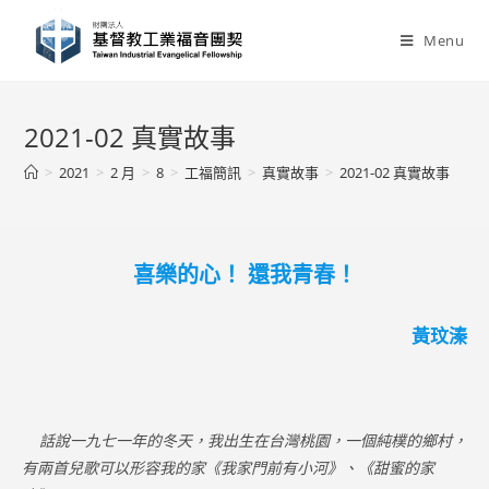
Skip
to
Menu
content
2021-02 真實故事
>
2021
>
2 月
>
8
>
工福簡訊
>
真實故事
>
2021-02 真實故事
喜樂的心！ 還我青春！
黃玟溱
話說一九七一年的冬天，我出生在台灣桃園，一個純樸的鄉村，
有兩首兒歌可以形容我的家《我家門前有小河》、《甜蜜的家