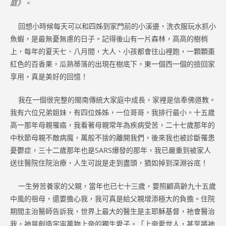
庭》。
回想小時候每天可以和四姊到家門前的小溪邊，洗衣服玩水抓小
魚蝦，是最無憂無慮的日子。記得後山有一片森林，高高的樹梢
上，每年的夏天七、八月間，大人、小孩都會往山裡跑，一顆顆棗
紅色的百香果，瓜熟蒂落的出現在樹底下，東一個西一個的撿回家
享用，真是美好的回憶！
我在一個很完整的閩南傳統大家庭中成長，家裡是信奉佛道教。
我有六位兄弟姐妹，有四位姊姊，一位哥哥，我排行最小。十五歲
高一那年母親罹癌，我看著母親常年為疾病受苦，二十七歲那年的
中秋節母親不敵病魔，萬般不捨的離開我們，後來我也被診斷罹患
憂鬱症，三十二歲那年也是SARS爆發的那年，我已嚴重到被家人
送往醫院住院治療，人生可說是走到盡頭，猶如掉到深淵谷底！
一生勞苦養家的父親，當年也已七十三歲，要照顧高齡九十五歲
中風的祖母，還要擔心我，我可真是給父親增添極大的負擔。住院
期間主治醫師告訴我，世界上最大的醫生是主耶穌基督，祂會醫治
我，祂是創造宇宙萬物上帝的獨生愛子。「上帝愛世人，甚至將祂