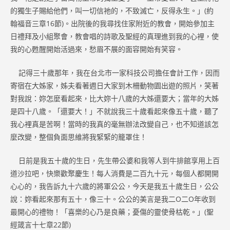
的獨生子賜給他們，叫一切信祂的，不致滅亡，反得永生。」(約
翰福音三章16節)。出院後的我尋找住家附近的教會，開始參加主
日禮拜及小組聚會，教會唱的詩歌及聖經的真理進到我的心裡，使
我的心甦醒開始活過來，愁眉不展的面容開始有笑容。
記得三十歲那年，我在台北市一家科技公司擔任會計工作，因而
寄宿在大姊家，姊夫看著週日大家到木柵動物園出遊的照片，笑著
對我說：妳怎麼看起來，比大妳十八歲的大姊還要大；當年的大姊
是四十八歲。「還要大！」不就說我三十歲看起來像五十歲，聽了
我心裡真是苦啊！當時的我真的毫無辦法改變自己，也不知道該怎
麼改變，整個負面思維將我緊緊的籠罩住！
日前是我五十歲的生日，先生帶公婆和我等人到牛排館享用上百
道沙拉吧，快樂歡聚慶生！每人消費是二百九十元，每個人都開開
心心的，我告訴九十六歲的將軍公公，今天是我五十歲生日，公公
說：妳看起來那有五十，像三十。公公的美言是我二O二O年收到
最開心的禮物！「喜樂的心乃是良藥；憂傷的靈使骨枯乾。」(聖
經箴言十七章22節)