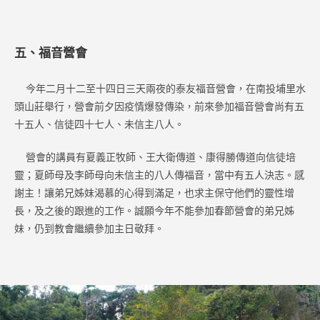
五、福音營會
今年二月十二至十四日三天兩夜的泰友福音營會，在南投埔里水
頭山莊舉行，營會前夕因疫情爆發傳染，前來參加福音營會尚有五
十五人、信徒四十七人、未信主八人。
營會的講員有夏義正牧師、王大衛傳道、康得勝傳道向信徒培
靈；夏師母及李師母向未信主的八人傳福音，當中有五人決志。感
謝主！讓弟兄姊妹渴慕的心得到滿足，也求主保守他們的靈性增
長，及之後的跟進的工作。誠願今年不能參加春節營會的弟兄姊
妹，仍到教會繼續參加主日敬拜。