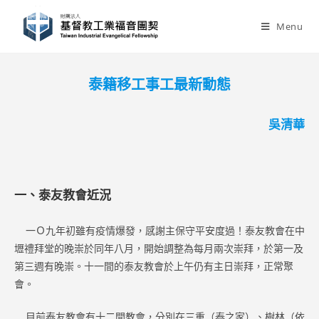
Skip
to
Menu
content
泰籍移工事工最新動態
吳清華
一、泰友教會近況
一Ｏ九年初雖有疫情爆發，感謝主保守平安度過！泰友教會在中
壢禮拜堂的晚崇於同年八月，開始調整為每月兩次崇拜，於第一及
第三週有晚崇。十一間的泰友教會於上午仍有主日崇拜，正常聚
會。
目前泰友教會有十二間教會，分別在三重（泰之家）、樹林（依