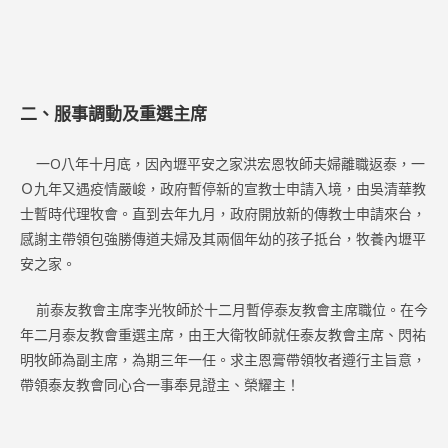
二、服事調動及重選主席
一O八年十月底，因內壢平安之家洪宏恩牧師夫婦離職返泰，一
Ｏ九年又遇疫情嚴峻，政府暫停新的宣教士申請入境，由吳清華教
士暫時代理牧會。直到去年九月，政府開放新的傳教士申請來台，
感謝主帶領包強勝傳道夫婦及其兩個年幼的孩子抵台，牧養內壢平
安之家。
前泰友教會主席李光牧師於十二月暫停泰友教會主席職位。在今
年二月泰友教會重選主席，由王大衛牧師就任泰友教會主席、閃祐
明牧師為副主席，為期三年一任。求主恩膏帶領牧者遵行主旨意，
帶領泰友教會同心合一事奉見證主、榮耀主！