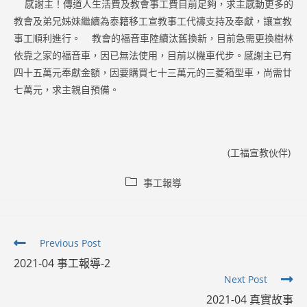
感謝主！傳道人生活費及教會事工費目前足夠，求主感動更多的
教會及弟兄姊妹繼續為泰籍移工宣教事工代禱支持及奉獻，讓宣教
事工順利進行。 教會的福音車陸續汰舊換新，目前急需更換樹林
依靠之家的福音車，因已無法使用，目前以機車代步。感謝主已有
四十五萬元奉獻金額，因要購買七十三萬元的三菱箱型車，尚需廿
七萬元，求主親自預備。
(工福宣教伙伴)
Post
事工報導
category:
Read
Previous Post
more
2021-04 事工報導-2
articles
Next Post
2021-04 真實故事