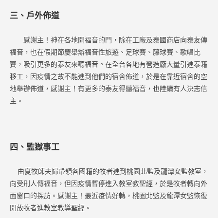
三、戶外佈道
感謝主！神在各地開福音的門，除在工廠及泰國商店向泰友傳
福音，也在假期節慶舉辦福音性旅遊、足球賽、藤球賽、歌唱比
賽，吸引更多的泰友來聽福音。在全台各地有營造廠大量引進泰籍
移工，因疫情之故不能進到他們的宿舍佈道，於是在靠近宿舍的空
地舉辦佈道，感謝主！有更多的泰友得聽福音，也陸續有人決志信
主。
四、監獄事工
由夏牧師夫婦帶領各國籍的牧者進到桃園北監及龍潭女監教室，
向受刑人傳福音，但因疫情暫停進入教室教聖經，於是牧者轉向外
面窗口的探訪。感謝主！最近疫情好轉，桃園北監及龍潭女監恢復
開放牧者進教室教導聖經。