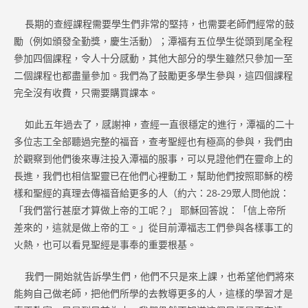
長期的查經課程需要學生們非常的堅持，也需要老師們經常的鼓
勵（例如頒發全勤獎，慶生活動）；潭福有五位學生從頭到尾全程
參加四個課程，令人十分感動，其他大部分的學生雖然只參加一至
二個課程也都盡量參加。我們為了鼓勵更多學生參與，這四個課程
完全沒有收費，只需要購買課本。
如此五年過去了，感謝神，查經一直很穩定的進行，潭福的二十
多位志工全部聽過完整的福音，查考聖經也有極高的參與，我們由
於觀察到他們後來專注投入潭福的服事，可以見證他們在靈命上的
長進，我們也相信聖靈已在他們心裡動工，幫助他們按照耶穌的榜
樣和聖經的真理去傳福音給更多的人（約六：28-29眾人問他說：
「我們當行甚麼才算做上帝的工呢？」 耶穌回答說：「信上帝所
差來的，這就是做上帝的工。」從目前潭福志工們參與各樣事工的
火熱，也可以看見聖經是事奉的重要根基。
我們一開始就告訴學生們，他們不只是來上課，也希望他們將來
能夠自己做老師，把他們所學的去教導更多的人，這樣的學習才是