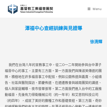
Skip
to
Menu
content
潭福中心查經訓練與見證導
徐清輝
我們在台灣八年的宣教事工中，從二O一二年開始參與台中潭子
福音中心的事工，主要有三方面。第一方面我們與陳淑英傳道的團
隊，積極地在許多福音事工中配搭，例如公園佈道與義賣、小組禱
告、社區與醫院探訪、節慶佈道、在週遭教會與越南團契的講道、
個人與家庭輔導、夜市發單張等。第二方面我們進入台中的工廠推
動福音，先後有力得衛機械公司（約一年半）和艾思特科技公司
（約四年），成就了美好的撒種工作和基礎查經。第三方面，奇妙
的神感動我們約有五年的時間，在潭子福音中心啟動了一連串的查