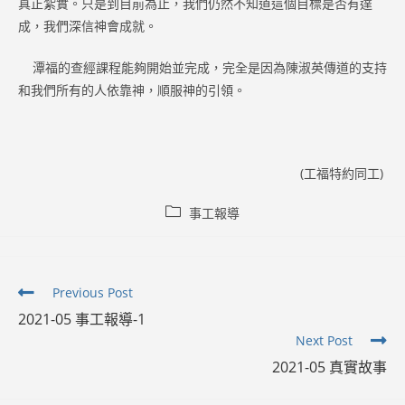
真正紮實。只是到目前為止，我們仍然不知道這個目標是否有達
成，我們深信神會成就。
潭福的查經課程能夠開始並完成，完全是因為陳淑英傳道的支持
和我們所有的人依靠神，順服神的引領。
(工福特約同工)
Post
事工報導
category:
Read
Previous Post
more
2021-05 事工報導-1
articles
Next Post
2021-05 真實故事