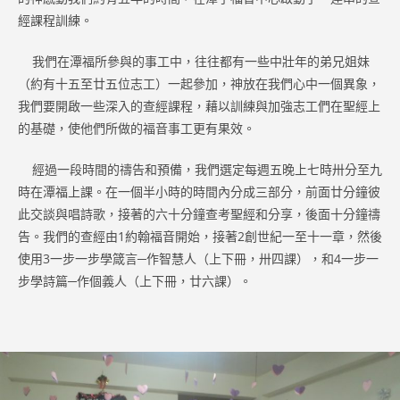
經課程訓練。
我們在潭福所參與的事工中，往往都有一些中壯年的弟兄姐妹
（約有十五至廿五位志工）一起參加，神放在我們心中一個異象，
我們要開啟一些深入的查經課程，藉以訓練與加強志工們在聖經上
的基礎，使他們所做的福音事工更有果效。
經過一段時間的禱告和預備，我們選定每週五晚上七時卅分至九
時在潭福上課。在一個半小時的時間內分成三部分，前面廿分鐘彼
此交談與唱詩歌，接著的六十分鐘查考聖經和分享，後面十分鐘禱
告。我們的查經由1約翰福音開始，接著2創世紀一至十一章，然後
使用3一步一步學箴言─作智慧人（上下冊，卅四課），和4一步一
步學詩篇─作個義人（上下冊，廿六課）。