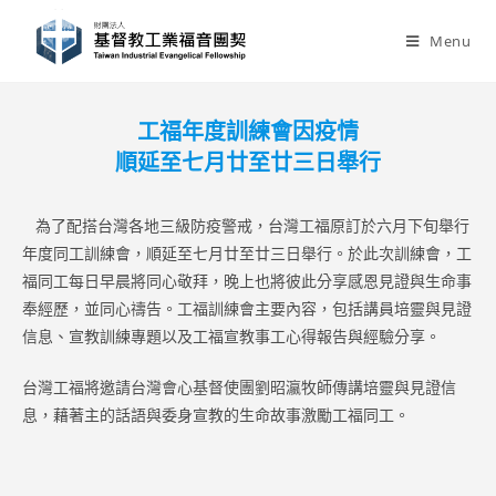
Skip
to
Menu
content
工福年度訓練會因疫情
順延至七月廿至廿三日舉行
為了配搭台灣各地三級防疫警戒，台灣工福原訂於六月下旬舉行
年度同工訓練會，順延至七月廿至廿三日舉行。於此次訓練會，工
福同工每日早晨將同心敬拜，晚上也將彼此分享感恩見證與生命事
奉經歷，並同心禱告。工福訓練會主要內容，包括講員培靈與見證
信息、宣教訓練專題以及工福宣教事工心得報告與經驗分享。
台灣工福將邀請台灣會心基督使團劉昭瀛牧師傳講培靈與見證信
息，藉著主的話語與委身宣教的生命故事激勵工福同工。