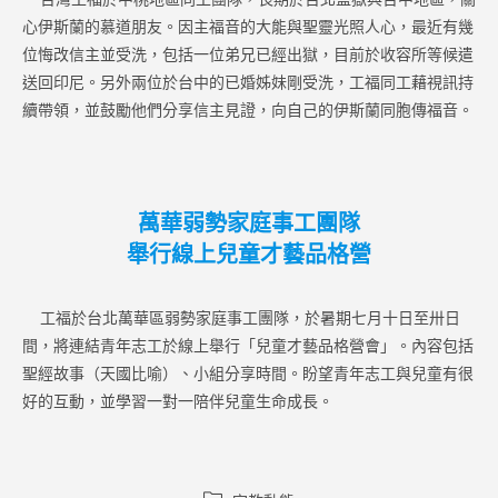
心伊斯蘭的慕道朋友。因主福音的大能與聖靈光照人心，最近有幾
位悔改信主並受洗，包括一位弟兄已經出獄，目前於收容所等候遣
送回印尼。另外兩位於台中的已婚姊妹剛受洗，工福同工藉視訊持
續帶領，並鼓勵他們分享信主見證，向自己的伊斯蘭同胞傳福音。
萬華弱勢家庭事工團隊
舉行線上兒童才藝品格營
工福於台北萬華區弱勢家庭事工團隊，於暑期七月十日至卅日
間，將連結青年志工於線上舉行「兒童才藝品格營會」。內容包括
聖經故事（天國比喻）、小組分享時間。盼望青年志工與兒童有很
好的互動，並學習一對一陪伴兒童生命成長。