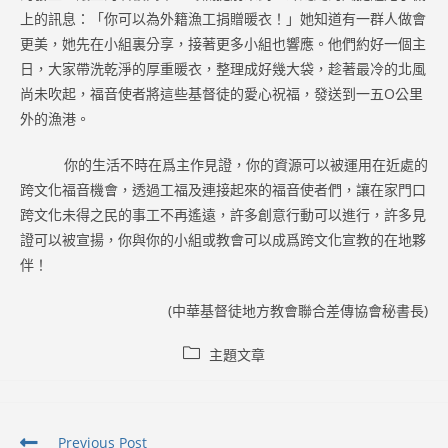
上的訊息：「你可以為外籍漁工捐贈暖衣！」她知道有一群人做會
更美，她先在小組裏分享，接著更多小組也響應。他們約好一個主
日，大家帶洗乾淨的厚重暖衣，整理成好幾大袋，趁著最冷的北風
尚未吹起，福音使者將這些基督徒的愛心祝福，發送到一五O公里
外的漁港。
你的生活不時在爲主作見證，你的資源可以被運用在近處的
跨文化福音機會，透過工福及連接起來的福音使者們，讓在家門口
跨文化未得之民的事工不再遙遠，許多創意行動可以進行，許多見
證可以被宣揚，你與你的小組或教會可以成爲跨文化宣教的在地夥
伴！
(中華基督徒地方教會聯合差傳協會秘書長)
Post
主題文章
category:
Read
Previous Post