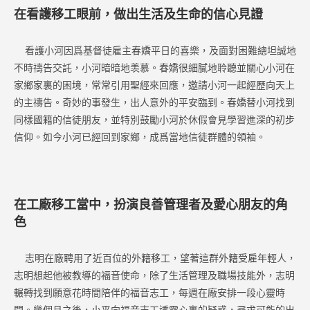
在看護移工眼前，做出生活及生命的信心見證
看護小河因爲基督徒雇主春嬌平日的喜樂，及面對困難總坦誠地
不時禱告交託，小河暗暗地羡慕。春嬌很細膩地聆聽並關心小河在
家鄉家裏的困境，常常引用聖經來回應，邀請小河一起經歷向天上
的主禱告。奇妙的事發生，出人意外的平安臨到。春嬌替小河找到
同樣國籍的信徒朋友，並特別鼓勵小河於休假會見學習進深的初步
信仰。如今小河已經回到家鄉，成爲當地信徒群體的領袖。
在工廠移工當中，扮演良善管理者及愛心朋友的角
色
志明在廠聘用了近百位的外籍移工，望著這群外籍受雇年輕人，
志明想起他被教導的福音使命，除了生活管理及職場技能外，志明
輾轉找到願意花時間陪伴的福音志工，每週在廠安排一段心靈時
間。幾個月之後，小平向福音志工透露心裏的疑惑，尋求可能的出