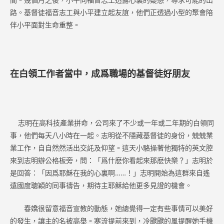
路。基督徒福音志工與小平建立起友誼，他們正透過小型的聚會陪
伴小平面對生命重整。
在白領工作者當中，成爲職場的基督徒好朋友
志明在高科技產業拼命，公司來了不少或一年或二年期的白領同
事，他們每天八小時在一起。志明從不隱藏基督徒的身份，兢兢業
業工作，自自然然活出交託及仰望。這天小駱操著他獨特的英文腔
來到志明辦公格板旁，問：「爲什麽你看起來那麽快樂？」志明於
是回答：「因爲耶穌在我的心裏啊……！」志明開始為這群來自遙
遠國度聰穎的同事禱告，期待主耶穌給他更多見證的機會。
春嬌很留意福音宣教的動態，她總覺得一定有些事情可以美好
的發生，讓主的名被高舉。寒流提前來到，冷颼颼的風提醒她手機