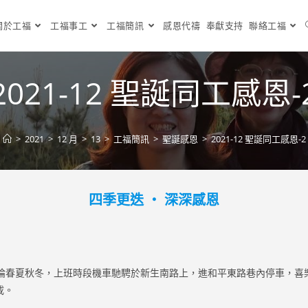
關於工福
工福事工
工福簡訊
感恩代禱
奉獻支持
聯絡工福
2021-12 聖誕同工感恩-
>
2021
>
12 月
>
13
>
工福簡訊
>
聖誕感恩
>
2021-12 聖誕同工感恩-2
四季更迭 ‧ 深深感恩
春夏秋冬，上班時段機車馳騁於新生南路上，進和平東路巷內停車，喜
載。