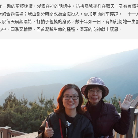
一遍的聖經速讀，浸潤在神的話語中，彷彿鳥兒徜徉在藍天；雖有疫情
近的合適職場；我由部分時間改為全職投入，更加定睛向前奔跑。 十一
人家每天晨起唱詩，打拍子輕搖的身影，數十年如一日，有如刻劃她一生
心中。四季又輪替，回首凝眸生命的種種，深深的向神獻上感恩。