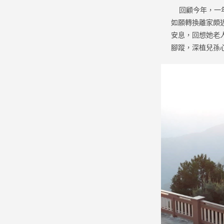
回顧今年，一年
如願轉換離家頗
安息，回想她老
腳蹤，深植兒孫