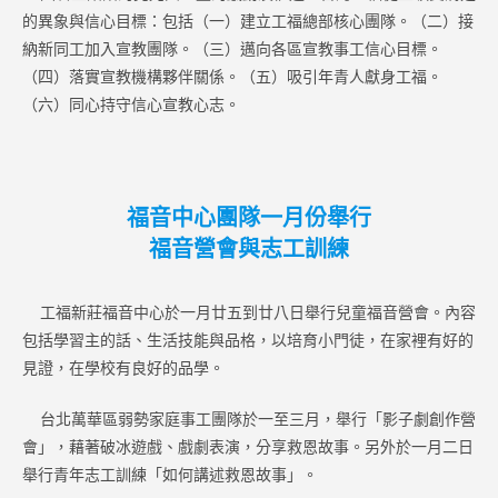
的異象與信心目標：包括（一）建立工福總部核心團隊。（二）接
納新同工加入宣教團隊。（三）邁向各區宣教事工信心目標。
（四）落實宣教機構夥伴關係。（五）吸引年青人獻身工福。
（六）同心持守信心宣教心志。
福音中心團隊一月份舉行
福音營會與志工訓練
工福新莊福音中心於一月廿五到廿八日舉行兒童福音營會。內容
包括學習主的話、生活技能與品格，以培育小門徒，在家裡有好的
見證，在學校有良好的品學。
台北萬華區弱勢家庭事工團隊於一至三月，舉行「影子劇創作營
會」，藉著破冰遊戲、戲劇表演，分享救恩故事。另外於一月二日
舉行青年志工訓練「如何講述救恩故事」。