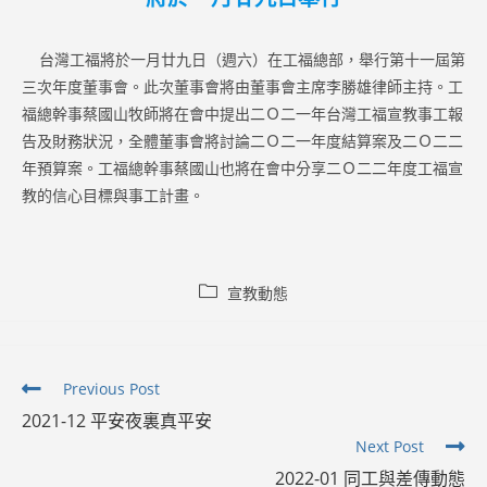
台灣工福將於一月廿九日（週六）在工福總部，舉行第十一屆第
三次年度董事會。此次董事會將由董事會主席李勝雄律師主持。工
福總幹事蔡國山牧師將在會中提出二Ｏ二一年台灣工福宣教事工報
告及財務狀況，全體董事會將討論二Ｏ二一年度結算案及二Ｏ二二
年預算案。工福總幹事蔡國山也將在會中分享二Ｏ二二年度工福宣
教的信心目標與事工計畫。
Post
宣教動態
category:
Read
Previous Post
more
2021-12 平安夜裏真平安
articles
Next Post
2022-01 同工與差傳動態