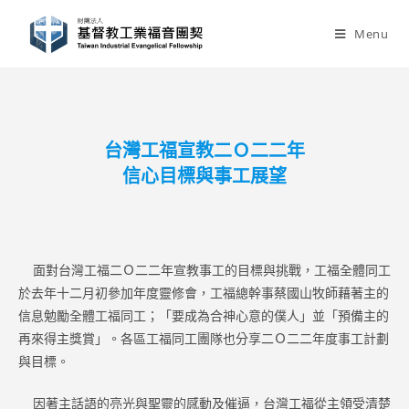
Skip
to
Menu
content
台灣工福宣教二Ｏ二二年
信心目標與事工展望
面對台灣工福二Ｏ二二年宣教事工的目標與挑戰，工福全體同工
於去年十二月初參加年度靈修會，工福總幹事蔡國山牧師藉著主的
信息勉勵全體工福同工；「要成為合神心意的僕人」並「預備主的
再來得主獎賞」。各區工福同工團隊也分享二Ｏ二二年度事工計劃
與目標。
因著主話語的亮光與聖靈的感動及催逼，台灣工福從主領受清楚