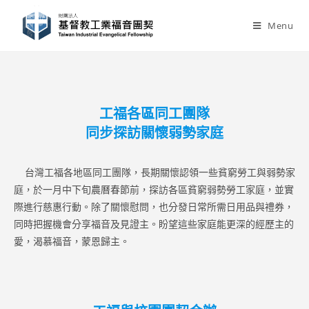
Skip
to
Menu
content
工福各區同工團隊
同步探訪關懷弱勢家庭
台灣工福各地區同工團隊，長期關懷認領一些貧窮勞工與弱勢家
庭，於一月中下旬農曆春節前，探訪各區貧窮弱勢勞工家庭，並實
際進行慈惠行動。除了關懷慰問，也分發日常所需日用品與禮券，
同時把握機會分享福音及見證主。盼望這些家庭能更深的經歷主的
愛，渴慕福音，蒙恩歸主。