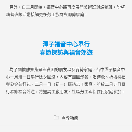
另外，自三月開始，福音中心將再度展開美術班與課輔班。盼望
藉著班級活動接觸更多勞工族群與弱勢家庭。
潭子福音中心舉行
春節探訪與福音郊遊
為了關懷離鄉背景與貧困的朋友以及弱勢家庭，台中潭子福音中
心一月卅一日舉行除夕圍爐，內容有團圓聚餐、唱詩歌、祈禱祝福
與發金句紅包。二月一日（初一）探訪志工家庭，並於二月五日舉
行春節福音郊遊，將邀請工廠朋友、社區勞工與新住民家庭參加。
Post
宣教動態
category: