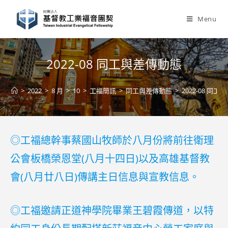
Skip
to
Menu
content
2022-08 同工與差傳動態
>
2022
>
8 月
>
10
>
工福簡訊
>
同工與差傳動態
>
2022-08 同
◎工福總幹事蔡國山牧師於八月份將前往衛理
公會板橋榮恩堂(八月十四日)以及高雄基督教
會(八月廿八日)傳講主日信息與宣教信息。
◎工福邀請正道神學院畢業王碧霞傳道，以特