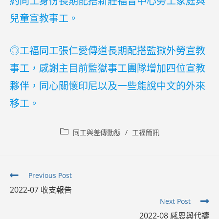
約同工身份長期配搭新莊福音中心勞工家庭與
兒童宣教事工。
◎工福同工張仁愛傳道長期配搭監獄外勞宣教
事工，感謝主目前監獄事工團隊增加四位宣教
夥伴，同心關懷印尼以及一些能說中文的外來
移工。
Post
同工與差傳動態
/
工福簡訊
category:
Read
Previous Post
more
2022-07 收支報告
articles
Next Post
2022-08 感恩與代禱