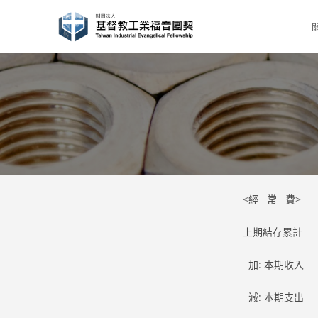
Skip
to
content
<經 常 費>
上期結存累計 96
加: 本期收入 74
減: 本期支出 73