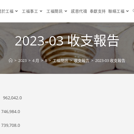
關於工福
工福事工
工福簡訊
感恩代禱
奉獻支持
聯絡工福
2023-03 收支報告
>
2023
>
4 月
>
8
>
工福簡訊
>
收支報告
>
2023-03 收支報告
2,042.0
6,984.0
9,708.0