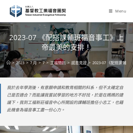
Skip
to
Menu
content
2023-07 《配搭課輔班福音事工》上
帝最美的安排！
>
2023
>
7 月
>
7
>
工福簡訊
>
感恩見證
>
2023-07 《配搭課
我於去年學測後，有意願申請和教育相關的科系，但不太確定自
己是否適合？而能讓我嘗試學習的地方不好找，於是在媽媽的建
議下，我到工福新莊福音中心所開設的課輔班擔任小志工，也藉
此機會為福音事工盡一份心力。