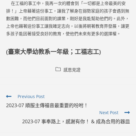
在工福的事工中，我再一次的體會到「一切都是上帝最美的安
排！」上帝藉著這份事工，讓我了解身在弱勢家庭的孩子會遇到無
數困難，而他們目前面對的課業，剛好是我能幫助他們的。此外，
上帝也藉著這份事工讓我確定志向，以後將朝著教育界發展，讓更
多孩子能因著接受良好的教育，使他們未來有更多的選擇權。
(臺東大學幼教系一年級；工福志工)
Post
感恩見證
category:
Read
Previous Post
more
2023-07 順服主傳福音最重要的吩咐！
articles
Next Post
2023-07 事奉路上，感謝有你！ & 成為合用的器皿