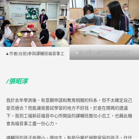
▲作者(圖右)參與課輔班福音事工
▲作者(台前)參與課輔班福音事工
/張昭淳
我於去年學測後，有意願申請和教育相關的科系，但不太確定自己
是否適合？而能讓我嘗試學習的地方不好找，於是在媽媽的建議
下，我到工福新莊福音中心所開設的課輔班擔任小志工，也藉此機
會為福音事工盡一份心力。
課輔班的孩子有國小、國中生，有部分屬於弱勢家庭的孩子，往往