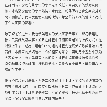
在課輔時，發現有些學生的學習意願較低，需要更多的鼓勵及關
懷，才能激發他們的學習熱情，陳傳道、莉萍師母也會定期安排時
間，關懷孩子們以及他們家庭的狀況，希望藉著工福的幫助，為孩
子帶來正面的影響。
除了課輔班之外，我也參與週五的英文班福音事工。起初我是助
教，負責講英語故事，並且在課程中仔細觀察老師的上課方式，在
漸漸上手後，成為主講老師。每週的課程先從聽英語歌謠開始，接
著講一本簡單的英語繪本，介紹裡面的單字，再利用小遊戲來鼓勵
大家說英文，也加強對單字的印象。課程中讓氣氛維持輕鬆愉悅，
避免和學校裡的課程一樣枯燥乏味，最後會有小獎品，獎勵專心上
課的孩子們。
後來疫情越來越嚴重，各級學校改成線上上課，工福的英語課程仍
需要持續地進行，由此因應也改成線上教學。但曾線上上課過的人
都知道：線上上課會降低與學生互動的機會，教材也須全部改成電
子檔，讓我深深體會到身為老師的艱辛！