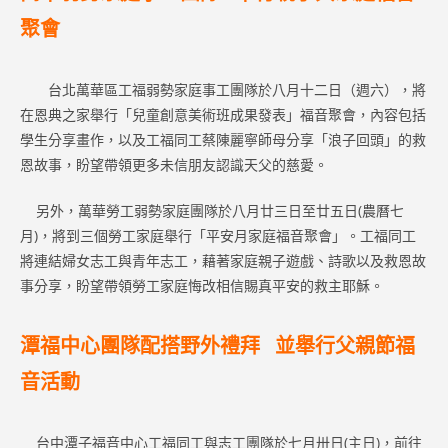
聚會
台北萬華區工福弱勢家庭事工團隊於八月十二日（週六），將
在恩典之家舉行「兒童創意美術班成果發表」福音聚會，內容包括
學生分享畫作，以及工福同工蔡陳麗寧師母分享「浪子回頭」的救
恩故事，盼望帶領更多未信朋友認識天父的慈愛。
另外，萬華勞工弱勢家庭團隊於八月廿三日至廿五日(農曆七
月)，將到三個勞工家庭舉行「平安月家庭福音聚會」。工福同工
將連結婦女志工與青年志工，藉著家庭親子遊戲、詩歌以及救恩故
事分享，盼望帶領勞工家庭悔改相信賜真平安的救主耶穌。
潭福中心團隊配搭野外禮拜 並舉行父親節福
音活動
台中潭子福音中心工福同工與志工團隊於七月卅日(主日)，前往