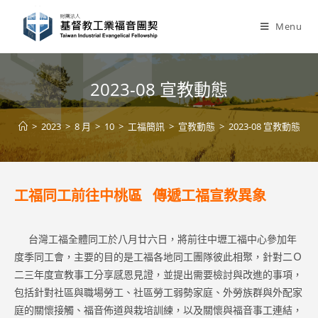
Skip
to
Menu
content
2023-08 宣教動態
>
2023
>
8 月
>
10
>
工福簡訊
>
宣教動態
>
2023-08 宣教動態
工福同工前往中桃區 傳遞工福宣教異象
台灣工福全體同工於八月廿六日，將前往中壢工福中心參加年
度季同工會，主要的目的是工福各地同工團隊彼此相聚，針對二Ｏ
二三年度宣教事工分享感恩見證，並提出需要檢討與改進的事項，
包括針對社區與職場勞工、社區勞工弱勢家庭、外勞族群與外配家
庭的關懷接觸、福音佈道與栽培訓練，以及關懷與福音事工連結，