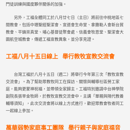
門徒訓練與國度夥伴關係的加強。
另外，工福全體同工於八月廿七日（主日）將前往中桃地區七
間教會，包括中壢聖經聖潔會、宣道會生命堂、拿撒勒人會新台貿
教會、平鎮崇真堂、埔心基督徒聚會處、信義會牧恩堂、聖潔會大
園航空城教會，傳遞工福宣教異象，並分享見證。
工福八月十五日線上 舉行教牧宣教交流會
台灣工福於八月十五日（週二）將舉行今年第三次「教牧宣教
交流會」。為了幫助眾教牧同工在探訪、關懷與輔導社區勞工家
庭，能夠更蒙神祝福，並帶領全家歸主，工福特別邀請中台神學院
副院長張宰金牧師，於教牧宣教交流會中，主講「單親與隔代教養
輔導須知」，此次交流會將以線上方式進行，歡迎眾教會牧者同工
一起線上參加。
萬華弱勢家庭事工團隊 舉行親子與家庭福音