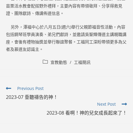
苗栗活水教會配搭野外禮拜，主要內容有帶領敬拜、分享得救見
證、團隊獻詩、傳講佈道信息。
另外，潭福中心於八月五日(週六)舉行父親節福音性活動，內容
包括鋼琴班學員演奏、弟兄們獻詩，並邀請吳聖輝傳道主講親職講
座，會後有禮物抽獎並舉行聯誼聚餐。工福同工深盼帶領更多為父
者及慕道友認識主。
Post
宣教動態
/
工福簡訊
category:
Read
Previous Post
more
2023-07 垂聽禱告的神！
articles
Next Post
2023-08 看啊！神的兒女成長起來了！