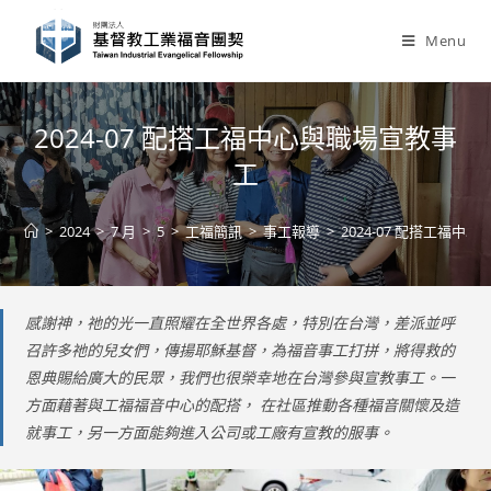
Skip
to
Menu
content
2024-07 配搭工福中心與職場宣教事
工
>
2024
>
7 月
>
5
>
工福簡訊
>
事工報導
>
2024-07 配搭工福中
感謝神，祂的光一直照耀在全世界各處，特別在台灣，差派並呼
召許多祂的兒女們，傳揚耶穌基督，為福音事工打拼，將得救的
恩典賜給廣大的民眾，我們也很榮幸地在台灣參與宣教事工。一
方面藉著與工福福音中心的配搭， 在社區推動各種福音關懷及造
就事工，另一方面能夠進入公司或工廠有宣教的服事。