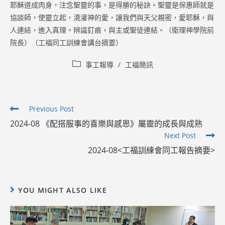
耶穌道成肉身，注念聖靈的事，是得勝的秘訣。聖靈是保惠師就是
協談師，使靈立起，澆灌神的愛，讓我們與天父親密，愛耶穌，與
人連結，進入真理。辨識釘痕，與主或聖徒連結。（衛理神學院前
院長）（工福同工訓練會講台摘要）
Post
事工報導
/
工福簡訊
category:
Read
Previous Post
more
2024-08 《配搭服事的喜樂與感恩》屬靈的成長與成熟
articles
Next Post
2024-08<工福訓練會同工報告摘要>
YOU MIGHT ALSO LIKE