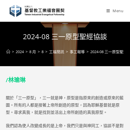
Skip
to
Menu
content
2024-08 三一原型聖經協談
>
2024
>
8 月
>
8
>
工福簡訊
>
事工報導
>
2024-08 三一原型聖經
/林瑜琳
關於「三一原型」，三一就是神，原型是指原來的創造或原來的藍
圖。所有的人都是按著上帝所創造的原型，因為耶穌基督就是原
型。尋求真我，就是找到並活出上帝所創造的真我原型。
我們認為使人改變成長的是上帝，我們只是與神同工，協談不是對