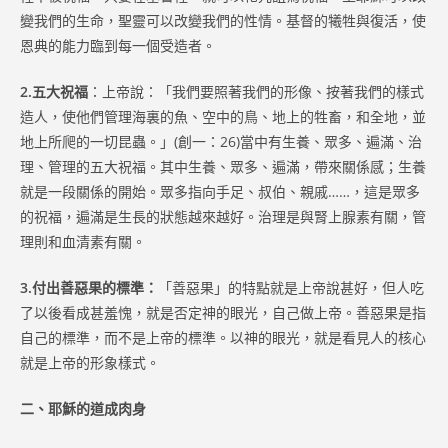
變我們的生命，聖靈可以改變我們的性情。基督的犧牲與復活，使
恩典的能力臨到每一個受造者。
2.五大祝福
：上帝說：「我們要照著我們的形像、按著我們的樣式
造人，使他們管理海裏的魚、空中的鳥、地上的牲畜，和全地，並
地上所爬的一切昆蟲。」(創一：26)當中有生養、眾多、遍滿、治
理、管理的五大祝福。其中生養、眾多、遍滿，帶來關係感；生養
就是一段關係的開始。眾多指向手足、叔伯、親戚……，這是眾多
的祝福，遍滿是生長的狀態越來越好。治理是與腎上腺素有關，管
理則和血清素有關。
3.付出善惡果的標準：
「善惡果」的特點就是上帝說甚好，但人吃
了以後看成甚羞愧，就是否定神的眼光，自己做上帝。善惡果是指
自己的標準，而不是上帝的標準。以神的眼光，就是看見人的核心
就是上帝的形象樣式。
二、耶穌的道成肉身