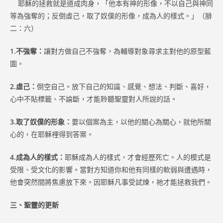
耶穌的拯救就是道成肉身，「他本有神的形像，不以自己與神同
等為強奪的；反倒虛己，取了奴僕的形像，成為人的樣式。」（腓
二：六）
1.不強奪：
讓對方做自己不強奪，為輔導對象尋求主對他的原型藍
圖。
2.虛己：
倒空自己。放下自己的知識、感覺、想法、判斷、喜好，
心中不貼標籤、不論斷，才能聆聽聖靈對人所說的話。
3.取了奴僕的形象：
要以個案為主，以他的關心為關心，就他所關
心的，在耶穌裡得到答案。
4.成為人的樣式：
耶穌成為人的樣式，才會經歷死亡。人的模式是
受限、受文化的影響。當對方知道你和他有同樣的軟弱與遭遇時，
他會突然間將焦慮放下來。因耶穌凡事受試煉，祂才能拯救我們。
三、聖靈的更新