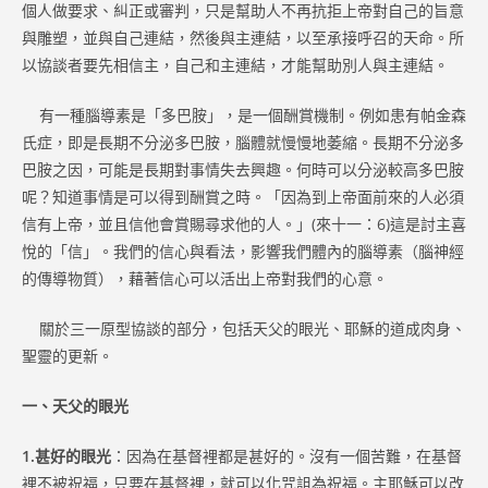
個人做要求、糾正或審判，只是幫助人不再抗拒上帝對自己的旨意
與雕塑，並與自己連結，然後與主連結，以至承接呼召的天命。所
以協談者要先相信主，自己和主連結，才能幫助別人與主連結。
有一種腦導素是「多巴胺」，是一個酬賞機制。例如患有帕金森
氏症，即是長期不分泌多巴胺，腦體就慢慢地萎縮。長期不分泌多
巴胺之因，可能是長期對事情失去興趣。何時可以分泌較高多巴胺
呢？知道事情是可以得到酬賞之時。「因為到上帝面前來的人必須
信有上帝，並且信他會賞賜尋求他的人。」(來十一：6)這是討主喜
悅的「信」。我們的信心與看法，影響我們體內的腦導素（腦神經
的傳導物質），藉著信心可以活出上帝對我們的心意。
關於三一原型協談的部分，包括天父的眼光、耶穌的道成肉身、
聖靈的更新。
一、天父的眼光
1.甚好的眼光
：因為在基督裡都是甚好的。沒有一個苦難，在基督
裡不被祝福，只要在基督裡，就可以化咒詛為祝福。主耶穌可以改