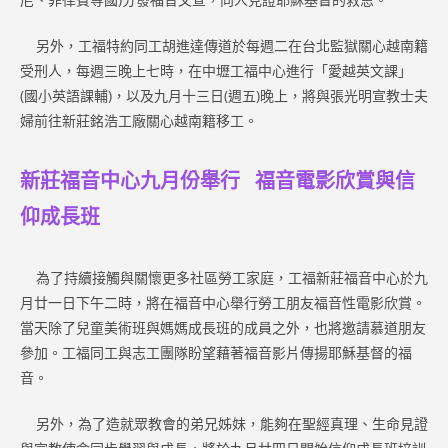
另外，工福特約同工胡進達傳道於每週二在台北監獄關心越南籍
受刑人，每週三晚上七時，在中壢工福中心進行「愛越英文課」
(國小英語課輔)，以及九月十三日(週五)晚上，將與張光明宣教士夫
婦前往新莊銘浩工廠關心越南籍移工。
新莊福音中心九月份舉行 福音電影欣賞與信
仰成長班
為了持續接觸與關懷更多社區勞工家庭，工福新莊福音中心於九
月廿一日下午二時，將在福音中心舉行勞工朋友福音性電影欣賞。
當天除了兒童美術班與媽媽成長班的成員之外，也將邀請慕道朋友
參加。工福同工與志工團隊盼望藉著福音影片傳揚耶穌基督的福
音。
另外，為了造就眾教會的弟兄姊妹，能夠在聖經真理、生命見證