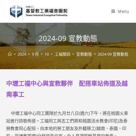
Skip
to
Menu
content
2024-09 宣教動態
>
2024
>
9 月
>
10
>
工福簡訊
>
宣教動態
>
2024-09 宣教動態
中壢工福中心與宣教夥伴 配搭車站佈道及越
南事工
中壢工福中心同工團隊於九月廿八日(週六)下午，將在桃園火車
站進行詩歌佈道。工福同工與志工們將和桃園活水教會(印尼)及泰
勞教會同心配搭，向本地的勞工朋友及外籍移工(越南、泰國、印
尼、菲律賓等國)分發福音文宣，向人見證耶穌基督的救恩。