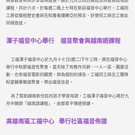
與宣教使命同步學習與成長，將於九月廿四日開始信仰成長班培訓
課程，共計六次。於每週二晚上七時在新莊福音中心舉行。工福同
工將從聖經歷史書與先知書看彌賽亞的預言，好使同工與志工彼此
同得造就。
潭子福音中心舉行 福音聚會與越南語課程
工福潭子福音中心於九月十七日(週二)下午三時，將在福音中心
舉行中秋節福音性聚會。當天除了有教作月餅、一人一菜、團康活
動，也有福音電影的觀賞，與為個別的禱告。工福同工與志工團隊
盼望藉著聯誼聚會，帶出福音信息。
為了幫助越南新住民的孩子學習母語，工福潭子福音中心將於九
月中開辦「越南語課程」，由鄧青平傳道授課。
高雄南區工福中心 舉行社區福音佈道