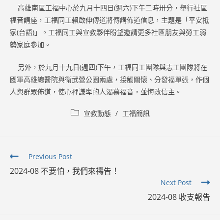
高雄南區工福中心於九月十四日(週六)下午二時卅分，舉行社區
福音講座，工福同工賴啟伸傳道將傳講佈道信息，主題是「平安抵
家(台語)」。工福同工與宣教夥伴盼望邀請更多社區朋友與勞工弱
勢家庭參加。
另外，於九月十九日(週四)下午，工福同工團隊與志工團隊將在
國軍高雄總醫院與衛武營公園兩處，接觸關懷、分發福單張，作個
人與群眾佈道，使心裡謙卑的人渴慕福音，並悔改信主。
Post
宣教動態
/
工福簡訊
category:
Read
Previous Post
more
2024-08 不要怕，我們來禱告！
articles
Next Post
2024-08 收支報告