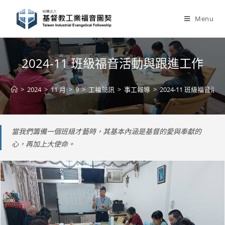
Skip
to
Menu
content
2024-11 班級福音活動與跟進工作
>
2024
>
11 月
>
9
>
工福簡訊
>
事工報導
>
2024-11 班級福音
當我們籌備一個班級才藝時，其基本內涵是基督的愛與奉獻的
心，再加上大使命。