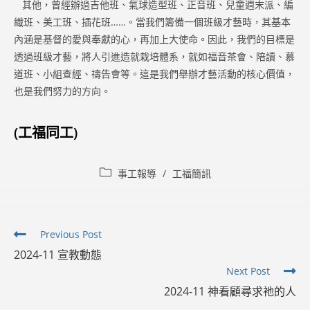
其他，曾經辦過吉他班、氣球造型班、正音班、兒童週末派、編
織班、美工班、插花班……。當我們籌備一個班級才藝時，其基本
內涵是基督的愛與奉獻的心，再加上大使命。因此，我們的目標是
透過班級才藝，將人引進造就栽培體系，就如福音茶會、陪讀、慕
道班、小組查經、禱告會等。這是我們舉辦才藝活動的核心價值，
也是我們努力的方向。
(工福同工)
Post
事工報導
/
工福簡訊
category:
Read
Previous Post
more
2024-11 宣教動態
articles
Next Post
2024-11 神看顧尋求祂的人