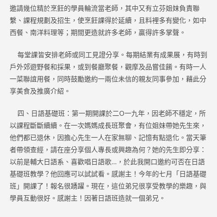
邀請幾位精於烹飪的學員輪流當老師，其中又有立芬姐妹負責聯
繫、課程規劃及招生，使烹飪課得於延續，且料裡多有變化，如中
西餐、南洋料理等；期間更造就許多老師，贏得許多掌聲。
每堂課皆安排老師或同工見證分享。每期結業有成果展，有時到
戶外郊遊野餐和採果，或到餐廳聚餐，觀摩及品嘗佳餚。有時一人
一菜聯誼用餐，同時鼓勵邀約一兩位未信的親友同事參加，藉此分
享美食及推廣介紹。
四、日語基礎班：第一期開課於二O一九年，因老師不穩定，所
以課程斷斷續續。在一次媽媽成長班聚會，有位姐妹帶她先生來，
他們都已退休，因擔心先生一人在家無聊、記憶有點退化。當天筆
者帶領查經，請在座分享個人專長或興趣為何？她的先生即分享：
以前是輔大日語系、喜歡唱日語歌…，於此我開口邀約可否在日語
基礎班教學？他回應可以試試看。感謝主！今年的七月「日語基礎
班」開課了！報名很踴躍。現在，這位弟兄很享受教學的樂趣，與
學員互動很好。感謝主！因著日語班造就一個弟兄。