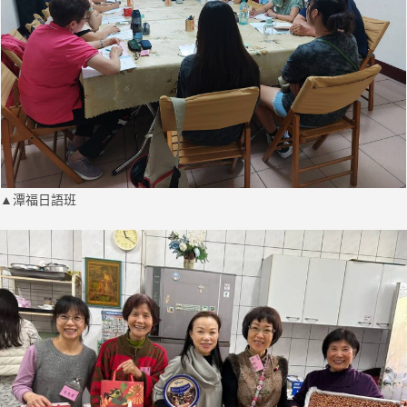
▲潭福日語班