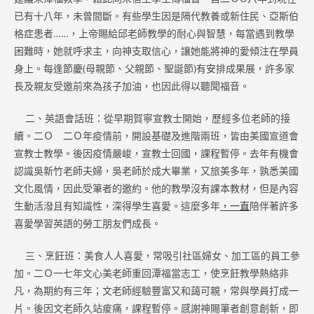
已有十八年，未曾間斷。有些學生因是隔代教養或新住民、亞斯伯
格症患者……，上帝賜給邱老師教學的耐心與智慧，每當遇到教學
困難時，她就呼求主，向神支取信心，讓她能將神的愛傾注在學員
身上。每逢節慶(母親節、父親節、聖誕節)有安排成果展，許多家
長及親友受邀前來為孩子加油，也因此得以聽聞福音。
二、英語會話班：從早期賀寧宣教士開始，歷經多位老師的接
續。二Ｏ 二Ｏ年疫情前，開設基礎及進階兩班，皆由美國宣道會
宣教士教學。後因疫情嚴峻，宣教士回國，課程暫停。去年有機會
認識吳新竹老師夫婦，吳老師於成大畢業，又旅美多年，孰悉美國
文化風情，因此受筆者的邀約。他的教學沒有課本教材，但是內容
生動活潑且有知識性，深得學生喜愛。這麼多年
，一直
陪伴著許多
喜愛學習英語的勞工朋友們成長。
三、烹飪班：美食人人喜愛，常吸引社區婦女、加工區的員工參
加。二Ｏ一七年文心美老師重回潭福當志工，使烹飪教學熱絡非
凡，為期約有三年；文老師經驗豐富又和藹可親，常與學員打成一
片。後因文老師久站痠痛，課程暫停。感謝神賜筆者創意創新，即