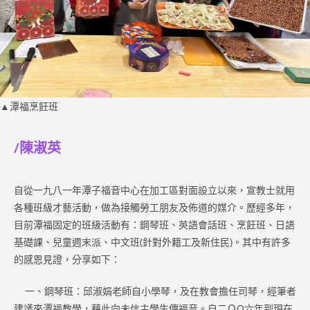
▲潭福烹飪班
/陳淑英
自從一九八一年潭子福音中心在加工區對面設立以來，宣教士就用
各種班級才藝活動，做為接觸勞工朋友及佈道的媒介。歷經多年，
目前潭福固定的班級活動有：鋼琴班、英語會話班、烹飪班、日語
基礎課、兒童週末派、中文班(針對外籍工及新住民)。其中有許多
的感恩見證，分享如下：
一、鋼琴班：邱淑娟老師自小學琴，及在教會擔任司琴，經筆者
建議來潭福教學，藉此向未信主學生傳福音。自二ＯO六年到現在