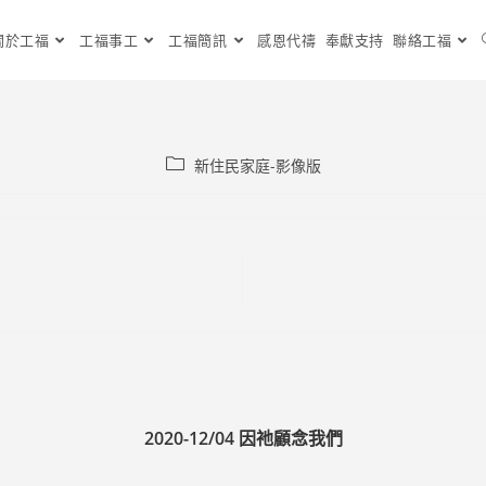
關於工福
工福事工
工福簡訊
感恩代禱
奉獻支持
聯絡工福
Post
新住民家庭-影像版
category:
2020-12/04 因祂顧念我們