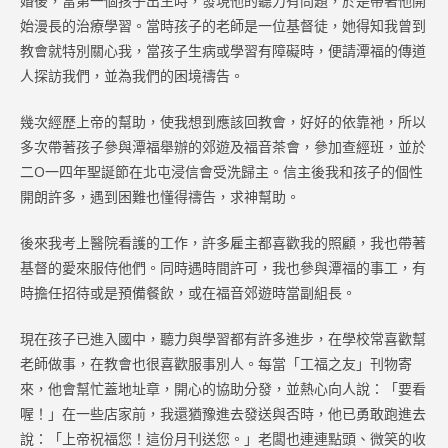
婚後，當第一個孩子出生時，發現他的聽力有問題，於是帶著他開
始漫長的治療學習。當時孩子的老師是一位基督徒，她得知我曾到
教會就特別關心我，當孩子生病或學習有障礙時，便請潭福的傳道
人探訪我們，並為我們的困境禱告。
幾次經歷上帝的幫助，使我想到應該回教會，好好的依靠祂，所以
多次帶著孩子參與潭福舉辦的郊遊及福音茶會，參加查經班，並於
二O一四年聖誕節在北屯浸信會受洗歸主。信主後我和孩子的個性
開朗許多，遇到困難也懂得禱告，求神幫助。
後來我考上醫院看護的工作，許多雇主都喜歡我的照顧，我也帶著
基督的愛來服侍他們。同時遇時間許可，我也參與潭福的事工，有
時擔任招待或是預備餐飲，或在福音郊遊時當副組長。
現在孩子已進入國中，聽力與學習都有許多進步，在學校常喜歡幫
老師做事，在教會也很喜歡服事別人。每當「工福之友」刊物寄
來，他會幫忙蓋地址章，開心的協助分發，並熱心向人說：「要看
喔！」在一些店家前，我還猶豫進去發送與否時，他已勇敢跑進去
說：「上帝祝福您！這份月刊送您。」老闆也連連點頭、微笑的收