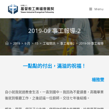
Skip
to
Menu
content
2019-09 事工報導-2
>
2019
>
9 月
>
15
>
工福簡訊
>
事工報導2
>
2019-09 事工報導-2
一點點的付出，滿溢的祝福！
楊雅雯
自小就我就過教會生活，一直到國中。我因為不愛讀書，高職畢業
後就到餐廳工作，之後認識一位廚師，交往七年後結婚。