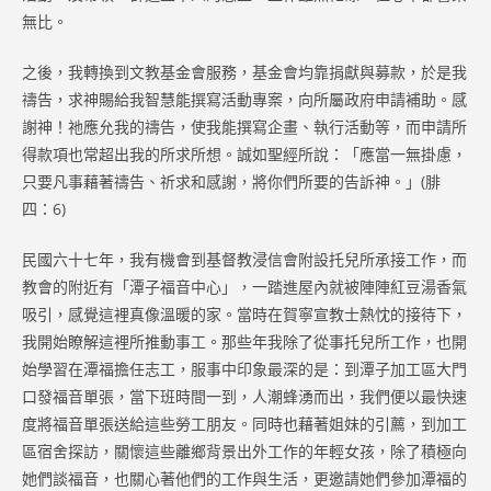
無比。
之後，我轉換到文教基金會服務，基金會均靠捐獻與募款，於是我
禱告，求神賜給我智慧能撰寫活動專案，向所屬政府申請補助。感
謝神！祂應允我的禱告，使我能撰寫企畫、執行活動等，而申請所
得款項也常超出我的所求所想。誠如聖經所說：「應當一無掛慮，
只要凡事藉著禱告、祈求和感謝，將你們所要的告訴神。」(腓
四：6)
民國六十七年，我有機會到基督教浸信會附設托兒所承接工作，而
教會的附近有「潭子福音中心」，一踏進屋內就被陣陣紅豆湯香氣
吸引，感覺這裡真像溫暖的家。當時在賀寧宣教士熱忱的接待下，
我開始瞭解這裡所推動事工。那些年我除了從事托兒所工作，也開
始學習在潭福擔任志工，服事中印象最深的是：到潭子加工區大門
口發福音單張，當下班時間一到，人潮蜂湧而出，我們便以最快速
度將福音單張送給這些勞工朋友。同時也藉著姐妹的引薦，到加工
區宿舍探訪，關懷這些離鄉背景出外工作的年輕女孩，除了積極向
她們談福音，也關心著他們的工作與生活，更邀請她們參加潭福的