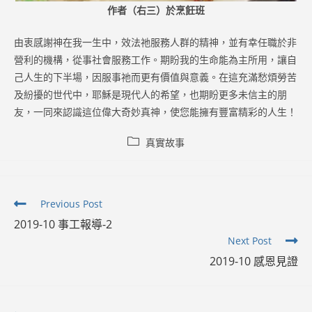
作者（右三）於烹飪班
由衷感謝神在我一生中，效法祂服務人群的精神，並有幸任職於非
營利的機構，從事社會服務工作。期盼我的生命能為主所用，讓自
己人生的下半場，因服事祂而更有價值與意義。在這充滿愁煩勞苦
及紛擾的世代中，耶穌是現代人的希望，也期盼更多未信主的朋
友，一同來認識這位偉大奇妙真神，使您能擁有豐富精彩的人生！
Post
真實故事
category:
Read
Previous Post
more
2019-10 事工報導-2
articles
Next Post
2019-10 感恩見證