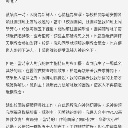
興嗎？
就讀高一時，因身為新鮮人，心情極為雀躍，學校於開學前安排各
類社團到班上宣導及邀約，當中「校園團契」社團深獲我和班上同
學芳心，於是每週五下課後，相約前往團契聚會，團契輔導除了帶
領我們唱詩歌、查考聖經、認識主耶穌救恩之外，也鼓勵我們禮拜
天到教會參加崇拜。於是，我和同學就順服的到教會聚會，也在傳
道人帶領下決志，上慕道課後便受洗歸入神的名下。
但是，當時家人對我的信主抱持反對與阻擾，直到我生了一場莫名
其妙的病，在醫院做檢查均無效果，於是母親帶著我去求神問卜，
結果出人意料之外，因神明偶像說，我的病要去找我所信的上帝才
能獲得解決。感謝主！祂用此方法解除我的困難，使家人不再攔阻
我到教會。
踏出校園後便積極尋找工作，在此過程我向神懇切禱告，求神帶領
我到福音機構服事。感謝主，因著祂的帶領，我進入台中YWCA(基
督教女青年會)服事，當時的工作範圍除了開班招生，舉辦大小型
活動，及帶領一群近五十人的志工，工作雖然忙碌，但心中卻喜樂