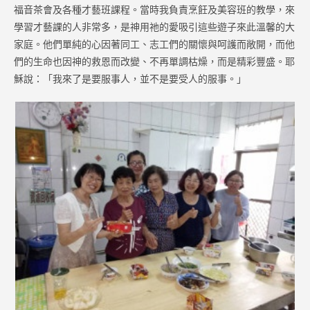
福音茶會及各種才藝班課程。當時我負責烹飪及美容班的教學，來
學習才藝課的人非常多，是神用祂的愛吸引這些遊子來此溫馨的大
家庭。他們單純的心因著同工、志工們的關懷與呵護而敞開，而他
們的生命也因神的救恩而改變、不再單調枯燥，而是精彩豐盛。耶
穌說：「我來了是要服事人，並不是要受人的服事。」