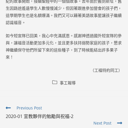
紀的故事開始，接續聖經中的一個個故事。去年由於搬到新址，舊
生因路途遙遠學生人數慢慢減少，但因著跟進參加營會的孩子們，
這學期學生也是名額爆滿。我們又可以藉著美語故事屋讓孩子繼續
認識福音。
如今短宣隊已回美，我心中充滿感恩。感謝神透過國外短宣隊的參
與，讓福音活動更加多元化，並且更多扶持弱勢家庭的孩子，懇求
神繼續保守他們所留下來的這些種子，到了時候能結出許多果子
來！
（工福特約同工）
Post
事工報導
category:
Read
Previous Post
more
2020-01 宣教夥伴的勉勵與祝福-2
articles
Next Post