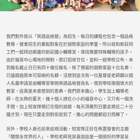
我們對外就以「英語品格營」為招生，每日的課程也包含一個品格
教導，營會招生的重點對象在於弱勢家庭的學童。所以就和新莊同
工們一起拜訪鄰邊的新莊國小輔導室，尋找需要特殊輔導的孩子。
由於福音中心場地的限制，原訂招收廿位，豈料一經學校公布，未
到報名截止日已有四十幾位報名，除了預留的弱勢家庭十位名單，
已遠超過原本可容納的名額。沒想到這次有一位基督徒老師願以個
人名義申請並由輔導室舉辦英語品格營為名，借到學校兩個很大的
教室，這真是未曾想到的恩典。我們原本擔心，學生加上輔導老
師，在炎熱的夏天，幾十個人擠在小小的福音中心，又只有一個洗
手間。加上短宣隊預訂住宿的旅館，每天頂著烈日要走將近二十分
鐘才到。現在只要走到對街就到了，擔心的問題都迎刃而解了。
另外，學校人員也前來巡視活動，短宣隊正好在佈置營會的主題
「關懷全世界的人」，學校老師見狀直說這是一個很好的學習呈