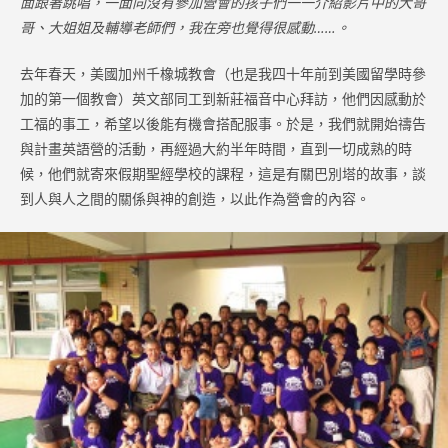
面跟著跳唱，一面向沒有參加營會的孩子們一一介紹影片中的大哥
哥、大姐姐及輔導老師們，我在旁也覺得很感動……。
去年春天，美國加州千橡城教會（也是我四十年前到美國留學時參
加的第一個教會）英文部同工到新莊福音中心拜訪，他們因感動於
工福的事工，希望以後能有機會搭配服事。於是，我們就開始禱告
與計畫英語營的活動，再經過大約半年時間，直到一切成熟的時
候，他們就寄來假期聖經學校的課程，這是有關巴別塔的故事，談
到人與人之間的關係與神的創造，以此作為營會的內容。