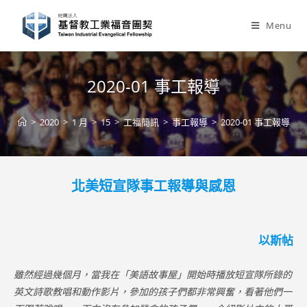
Skip
to
Menu
content
2020-01 事工報導
>
2020
>
1 月
>
15
>
工福簡訊
>
事工報導
>
2020-01 事工報導
北美短宣隊事工報導與感恩
以斯帖
雖然經過幾個月，當我在「美語故事屋」開始時播放短宣隊所錄的
英文詩歌教唱和動作影片，參加的孩子們都非常興奮，看著他們一