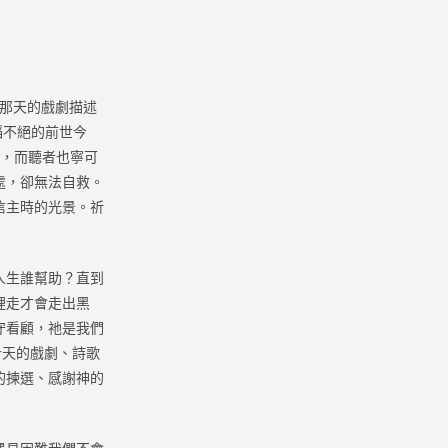
。那天的戲劇描述
滔不絕的前世今
般，而聽者也寧可
處，卻無法自救。
信主時的光景。祈
人生誰幫助？直到
裡走才會走出黑
守看顧，祂是我們
今天的戲劇、詩歌
的揀選、感謝神的