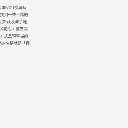
項結果 (搜尋時
式找到一些不錯的
(新莊及潭子地
富的點心，還有關
的方式呈現整場的
點的名稱就是「假