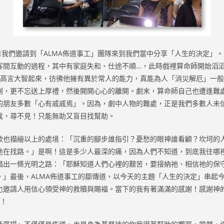
月我們邀請到「ALMA佈道事工」團隊來到我們當中分享「人生的決定」
客間互動的過程，其中有家庭失和、仕途不順…，此時戲裡算命師開始滔
…高言大智起來，彷彿他擁有異於常人的能力，真能為人「消災解厄」一
謝，更不忘送上厚禮，然後開開心心的離開。劇末，算命師自己也遭逢難
的朋友多數「心有戚戚焉」。因為，劇中人物的難處，正是我們多數人未
找，尋不見！只能無助又盲目找幫助。
描繪以上的處境：「沉重的腳步誰指引？憂愁的眼神誰看顧？坎坷的
地在找路。」是啊！這是多少人最深的痛，因為人們不知道，到底我往哪
唱出一條光明之路：「耶穌知道人們心裡的艱苦，要接納祂、相信祂的保
。」最後，ALMA佈道事工的鄒傳道，以今天的主題「人生的決定」串起
也邀請人用信心領受神的救贖與賜福。當下的我有著滿滿的感謝！感謝神
…！