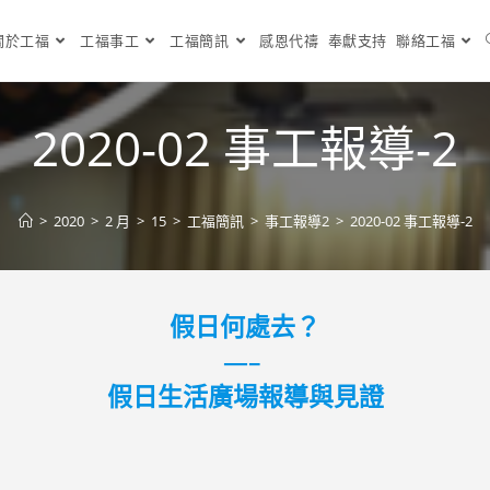
關於工福
工福事工
工福簡訊
感恩代禱
奉獻支持
聯絡工福
2020-02 事工報導-2
>
2020
>
2 月
>
15
>
工福簡訊
>
事工報導2
>
2020-02 事工報導-2
假日何處去？
—–
假日生活廣場報導與見證