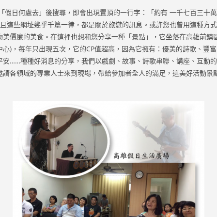
打上「假日何處去」後搜尋，即會出現置頂的一行字：「約有 一千七百三十萬
)」，且這些網址幾乎千篇一律，都是關於旅遊的訊息。或許您也曾用這種方
物美價廉的美食。在這裡也想和您分享一種「景點」，它坐落在高雄前鎮區
中心)，每年只出現五次，它的CP值超高，因為它擁有：優美的詩歌、豐
平安……種種好消息的分享，我們以戲劇、故事、詩歌串聯、講座、互動
邀請各領域的專業人士來到現場，帶給參加者全人的滿足，這美好活動景