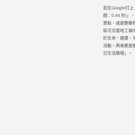
若在Google
間：0.44 秒
景點，或是飽餐
區可洽當地工福
於生命、健康、
活動。再者都是
日生活廣場」。