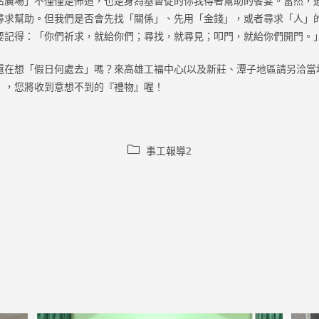
活廣場」不僅僅是佈道，也是身為基督徒的你我得著幫助的饗宴。當然，
尋求幫助。但我們是否會先找「關係」、先用「金錢」，或者尋求「人」
要記得：「你們祈求，就給你們；尋找，就尋見；叩門，就給你們開門。
還在想「假日何處去」嗎？來高雄工福中心(以及新莊、潭子地區請另洽當
」，您將收到意想不到的『禮物』喔！
Post
事工報導2
category: