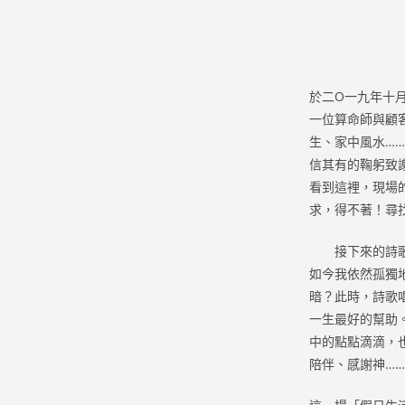
於二O一九年十
一位算命師與顧
生、家中風水…
信其有的鞠躬致
看到這裡，現場
求，得不著！尋
接下來的詩歌也
如今我依然孤獨
暗？此時，詩歌
一生最好的幫助
中的點點滴滴，
陪伴、感謝神…