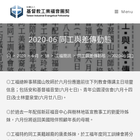
Skip
to
Menu
content
2020-06 同工與差傳動態
>
2020
>
6 月
>
18
>
工福簡訊
>
同工與差傳動態
>
2020-06 同
◎工福總幹事蔡國山牧師於六月份應邀前往下列教會傳講主日培靈
信息；包括安和基督福音堂(六月七日)、青年公園浸信會(六月十四
日)及士林靈泉堂(六月廿八日)。
◎於過去一年配搭新莊福音中心與樹林地區宣教事工的劉愛玲姊
妹，六月份將返回美國陪伴照顧年長的母親。
◎工福特約同工美籍越裔的唐柔姊妹，於工福年度同工訓練會將分