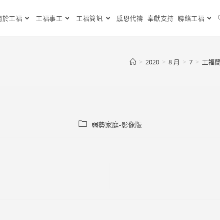
關於工福
工福事工
工福簡訊
感恩代禱
奉獻支持
聯絡工福
>
2020
>
8 月
>
7
>
工福簡
Post
弱勢家庭-影像版
category: