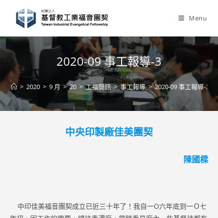
Skip
to
Menu
content
2020-09 事工報導-3
>
2020
>
9 月
>
20
>
工福簡訊
>
事工報導
>
2020-09 事工報導-3
中央印製廠佳美團契
陳國樑
中印佳美福音團契成立已近三十年了！我自一O六年底到一Ｏ七