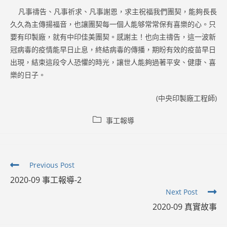
凡事禱告、凡事祈求、凡事謝恩，求主祝福我們團契，能夠長長
久久為主傳揚福音，也讓團契每一個人能够常常保有喜樂的心。只
要有印製廠，就有中印佳美團契。感謝主！也向主禱告，這一波新
冠病毒的疫情能早日止息，終結病毒的傳播，期盼有效的疫苗早日
出現，結束這段令人恐懼的時光，讓世人能夠過著平安、健康、喜
樂的日子。
(中央印製廠工程師)
Post
事工報導
category:
Read
Previous Post
more
2020-09 事工報導-2
articles
Next Post
2020-09 真實故事