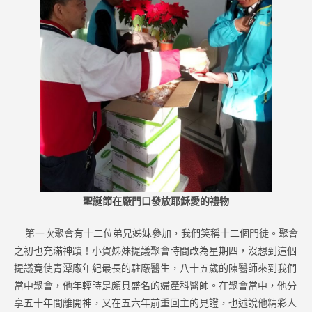
聖誕節在廠門口發放耶穌愛的禮物
第一次聚會有十二位弟兄姊妹參加，我們笑稱十二個門徒。聚會
之初也充滿神蹟！小賀姊妹提議聚會時間改為星期四，沒想到這個
提議竟使青潭廠年紀最長的駐廠醫生，八十五歲的陳醫師來到我們
當中聚會，他年輕時是頗具盛名的婦產科醫師。在聚會當中，他分
享五十年間離開神，又在五六年前重回主的見證，也述說他精彩人