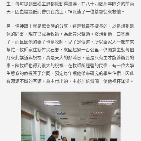
生；每每提到重獲主恩都感動得流淚，在八十四歲那年除夕的前兩
天，因血糖過低而昏倒在路上，神派遣了一位基督徒來救他。
另一個神蹟！就是聚會時的分享，這是我最不擅長的，於是想到退
休的同事，現在已成為牧師，為此尋求幫助。沒想到他一口答應
了，而且因他的妻子也是牧師、兒子是傳道，所以全家人一起前來
幫忙。牧師家住新竹尖石鄉，來回超過一百公里，仍願意主動每個
月來此講道與祝福，真是天大的好消息，這是只有主才能够辦到的
事。陳牧師也得到很大的祝福，在牧師所經營的民宿，有一位大學
生態系的教授簽了合同，預定每年讓他帶來研究的學生住宿，因此
有源源不斷的客源。為主付出的，主必加倍賞賜，使他福杯滿溢。