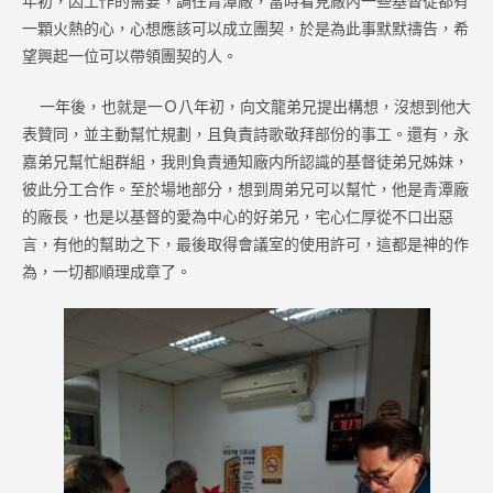
年初，因工作的需要，調往青潭廠，當時看見廠內一些基督徒都有
一顆火熱的心，心想應該可以成立團契，於是為此事默默禱告，希
望興起一位可以帶領團契的人。
一年後，也就是一Ｏ八年初，向文龍弟兄提出構想，沒想到他大
表贊同，並主動幫忙規劃，且負責詩歌敬拜部份的事工。還有，永
嘉弟兄幫忙組群組，我則負責通知廠内所認識的基督徒弟兄姊妹，
彼此分工合作。至於場地部分，想到周弟兄可以幫忙，他是青潭廠
的廠長，也是以基督的愛為中心的好弟兄，宅心仁厚從不口出惡
言，有他的幫助之下，最後取得會議室的使用許可，這都是神的作
為，一切都順理成章了。