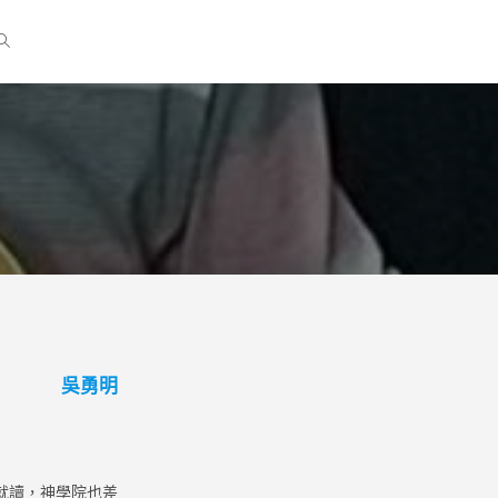
吳勇明
就讀，神學院也差