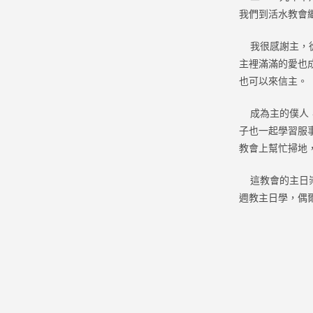
我們到活水教會
我很感謝主，從
主裡滿滿的愛也
也可以來信主。
成為主的僕人，
子也一起學習服事
教會上幫忙掃地
這教會的主日崇
週教主日學，偶