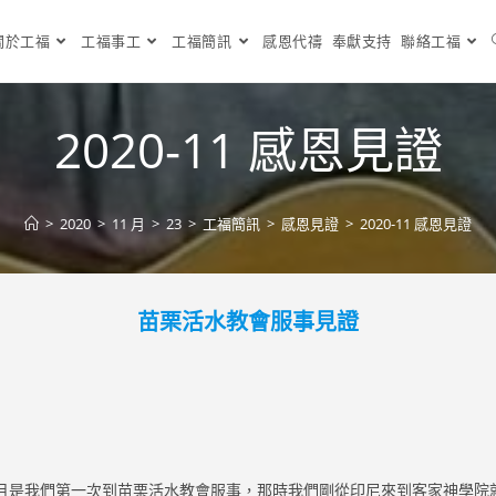
關於工福
工福事工
工福簡訊
感恩代禱
奉獻支持
聯絡工福
2020-11 感恩見證
>
2020
>
11 月
>
23
>
工福簡訊
>
感恩見證
>
2020-11 感恩見證
苗栗活水教會服事見證
是我們第一次到苗栗活水教會服事，那時我們剛從印尼來到客家神學院