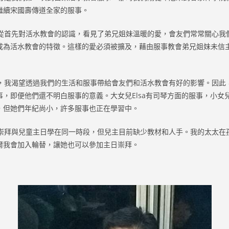
繼續宋國壽傳道全家的服事。
首先對活水教會的認識，看見了弟兄姐妹溫暖的愛，會友們常常關心我
成為活水教會的特徵。這樣的愛必須被擴及，藉由服事教會弟兄姐妹未信
我渴望透過我們的生活和服事帶給會友們和活水教會有好的影響。因此
，即便他們還不明白服事的意義。大女兒Elsa有司琴方面的服事，小女兒
，但她們年紀尚小，許多服事也正在學習中。
拜與兒童主日學在同一時段，但兒主目前缺少教材和人手。我的太太在
爾我會加入輪替，讓她也可以參加主日崇拜。