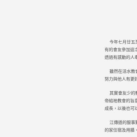
今年七月廿五至
有的會友參加這
透過有感動的人
雖然在活水教會
努力與他人有更
其實會友少的教
帝給祂教會的旨
成長，以後也可
江傳道的服事對
的家住宿及用膳