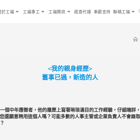
關於工福
工福事工
工福簡訊
感恩代禱
奉獻支持
聯絡工福
<我的親身經歷>
舊事已過，新造的人
一個中年應徵者，他的履歷上寫著琳琅滿目的工作經驗，仔細端詳，
您還願意聘用這個人嗎？可能多數的人事主管或企業負責人不會錄
？