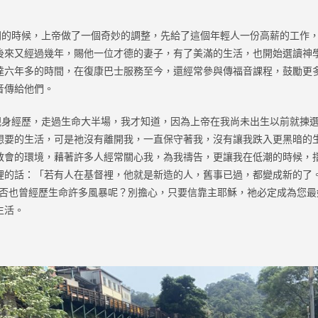
時候，上帝做了一個奇妙的調整，先給了這個年輕人一份高薪的工作，
後來又經過幾年，賜他一位才德的妻子，有了美滿的生活，也開始選讀神
達六年多的時間，在復康巴士服務至今，還經常參與傳福音課程，鼓勵更
音傳給他們。
經歷，走過生命大半場，我才知道，因為上帝在我尚未出生以前就揀選
想要的生活，可是祂沒有離開我，一直保守著我，沒有讓我跌入更黑暗的
教會的環境，藉著許多人經常關心我，為我禱告，更讓我在低潮的時候，
裡的話：「若有人在基督裡，他就是新造的人，舊事已過，都變成新的了。
您是否也曾經歷生命許多風暴呢？別擔心，只要信靠主耶穌，祂必定成為您
生活。