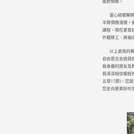
面對債務。
當心結都解開的
半將債務清償。
課程。現在更長
外籍移工，將福
以上是我的親身
自由意志去過我
我身邊的朋友及
我深深相信聖經
五章17節)，
您走向更美好的