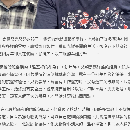
媒體發光發熱的孩子，很努力地就讀藝術學校，也參加了許多表演社團
參與多樣的電視、廣播節目製作，看似光鮮亮麗的生活，卻沒存下甚麼錢
個青年卻又在餐廳、咖啡店、飯店服務業裡打轉……..。
後段班俗稱的「溫室裡的花朵」，幼年時，父親是遠洋船的船員，鮮少
文都不懂幾句，因著愛情的渴望就嫁來台灣，還有一位相差九歲的姊姊，
他的抗壓性極低，只愛享樂，每當有工作壓力時，沒有選擇突破難關，只
換工作，始終沒有安全感。後來擁有信用卡以後，每晚享樂，天天喝酒，
高築，跟家人起了大的衝突，才開始想要找出問題點。
心理諮商科的諮詢與練習，他發現了於幼年時期，因許多管教上不愉快
意念，自以為擁有聰明智慧，可以自己處理債務問題，其實是越來越多的
問題之後，一個家庭會議裡，他哭訴從小到大的一些心裡話，也向家人認