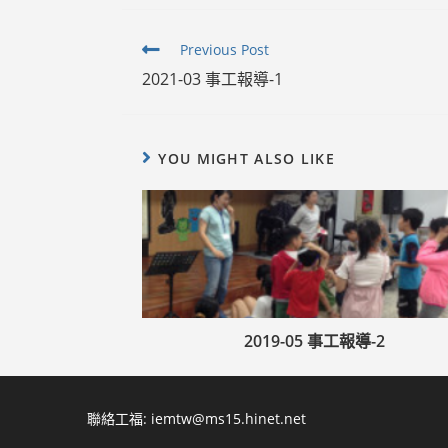
Read
Previous Post
more
2021-03 事工報導-1
articles
YOU MIGHT ALSO LIKE
2019-05 事工報導-2
聯絡工福:
iemtw@ms15.hinet.net