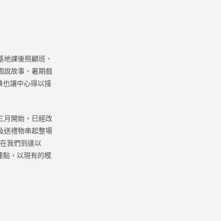
基地課後照顧班、
公園說故事、暑期戲
典也讓中心得以接
三月開始，已經改
學及送禮物串起整場
們在我們到達以
據點，以現有的模