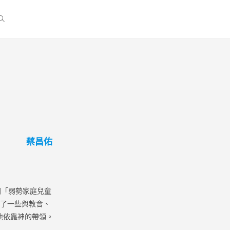
蔡昌佑
開「弱勢家庭兒童
開了一些與教會、
地依靠神的帶領。