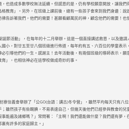
題，也造成多數學校無法延續。但感恩的是，仍有學校願意開放，讓我們
品格教育」。另外，在班級上課前後，總有一些孩子會來到我們身邊：說
彷彿告訴著我們，他們的需要！甚願看顧萬民的神，顧念他們的需要！也
誕節活動」，在每年的十二月舉辦。這是一個直接講述救恩，以及邀請
入國小，對廿五至廿八個班級進行佈道，每年約有五、六百位的學童表示
神必引導他們的一生。感謝主！去年活動後，有兩個班級的導師表示，願
教育」，也相信神必在這學校做成奇妙的事。
寮信義會舉辦了「公GO(台語：講古)冬令營」，雖然平均每天只有八
乎；雖然孩子有些靦腆，不易表達自己，但幾天後他們已經參與教會的兒
服事能遍及諸鄉嗎？」常問著：「主啊！我們還能做什麼？我們還有夢，
那裏有許多的家庭歸主。」