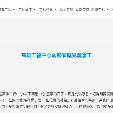
關於工福
工福事工
工福簡訊
感恩代禱
奉獻支持
聯絡工福
高雄工福中心弱勢家庭兒童事工
高雄工福中心(以下簡稱中心)服事的日子，真是充滿感恩，記得剛要展
吃了一些閉門羹(現在還是會)，但信實的神總是在最恰當的時刻，為我們
的門。令初來乍到的我們，有了更多安靜與禱告，同時也學習了如何更多