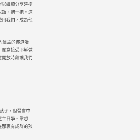
得以繼續分享這極
說話、抱一抱。這
使用我們，成為他
人信主的佈道活
，願意接受耶穌做
意開放時段讓我們
位孩子，但營會中
童主日學。常想
在那裏有成群的孩