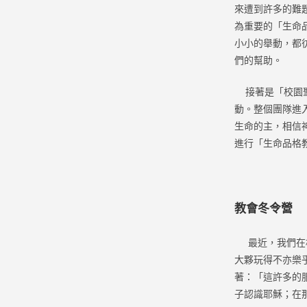
來遭到許多的難
為重要的「生命
小小的舉動，都
們的幫助。
接著是「校園聖
動。整個團隊進
生命的主，相信
進行「生命品格
教會冬令營
最近，我們在枋
大夥玩得不亦樂
著：「這許多的
子認識耶穌；在