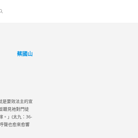
蔡國山
就是要效法主的宣
並聽見祂對門徒
」(太九：36-
的呼聲也愈來愈響