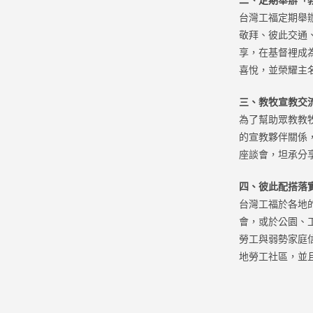
台灣工福定期舉
敬拜、彼此交通
享，在基督裡成
喜悅，並榮耀主
三、教牧宣教交
為了幫助眾教教
的宣教夥伴關係
座談會，坦承分
四、彼此配搭落
台灣工福於各地
會，或於公園、
勞工與弱勢家庭
地勞工社區，並