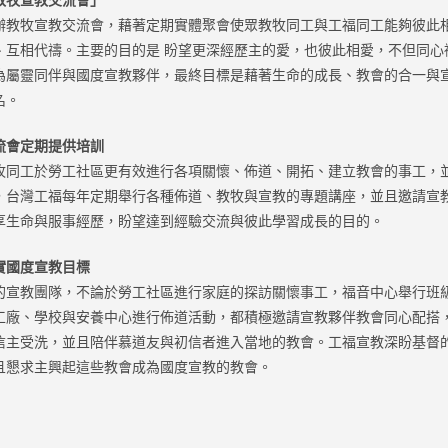
辦教牧宣教交流會，藉著定期實體聚會使眾教牧同工與工福同工能夠彼此
、互相代禱。主要的目的是 盼望更深經歷主的愛，也彼此相愛，不但同心
為屬靈同伴與國度宣教夥伴，最終目標是藉著生命的成長、教會的合一與
名。
流會定期提供培訓
牧同工於勞工社區更有效進行各項關懷、佈道、開拓、建立教會的事工，
，台灣工福每年定期舉行各種佈道、教牧與宣教的專題講座，並且邀請宣
享生命與服事經歷，盼望達到經驗交流與彼此學習成長的目的。
實國度宣教目標
的宣教團隊，不論於勞工社區進行家庭的探訪關懷事工，福音中心舉行班
工廠、學校與安養中心進行佈道活動，都積極邀請宣教夥伴教會同心配搭
信主受洗，並且陪伴慕道友與初信者進入當地的教會。工福宣教深盼基督
且懇求主興起這些教會成為國度宣教的教會。