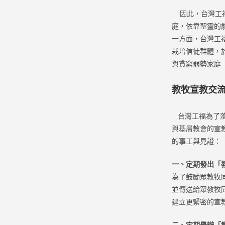
因此，台灣工福
庭，依靠聖靈的
一方面，台灣工
栽培信徒群體，
與貧窮弱勢家庭（
教牧宣教交
台灣工福為了落
與基層教會的宣
的事工與見證：
一、定期發出「
為了鼓勵眾教牧
並傳送給眾教牧
建立更緊密的宣
二、定期舉辦「