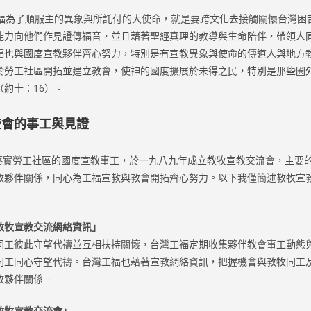
為了順服主的異象與所託付的大使命，就是要跨文化去接觸關懷台灣困
能力向他們作見證傳福音，並且藉著聖經真理的教導與生命陪伴，帶領人
福也與國度宣教夥伴齊心努力，特別是有宣教異象與使命的傳道人與地方
於勞工社區開拓並建立教會，使神的國度擴展於未得之民，特別是那些圈
約十：16）。
流會的事工與見證
實勞工社區的國度宣教事工，於一九八九年成立教牧宣教交流會，主要
教夥伴關係，同心為工福宣教與教會開拓齊心努力。以下我僅簡述教牧宣
教牧宣教交流網絡資訊」
同工彼此守望代禱並互相扶持關懷，台灣工福定期收集夥伴教會事工動態
同工同心守望代禱。台灣工福也藉著宣教網絡資訊，把握機會與教牧同工
教夥伴關係。
教牧宣教交流會」