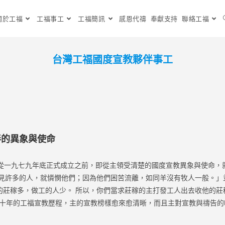
關於工福
工福事工
工福簡訊
感恩代禱
奉獻支持
聯絡工福
台灣工福國度宣教夥伴事工
伴的異象與使命
一九七九年底正式成立之前，即從主領受清楚的國度宣教異象與使命，
看見許多的人，就憐憫他們；因為他們困苦流離，如同羊沒有牧人一般。」
莊稼多，做工的人少。 所以，你們當求莊稼的主打發工人出去收他的莊稼。
去四十年的工福宣教歷程，主的宣教榜樣愈來愈清晰，而且主對宣教與禱告