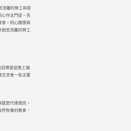
苦流離的勞工與家
同心作主門徒。另
教會，同心關懷與
外困苦流離的勞工
的目標是促進工福
教交流會一些主要
與感恩代禱資訊，
及所牧養的教會，