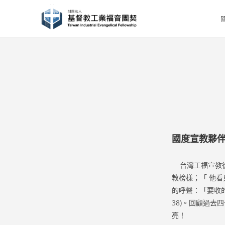
Skip
to
content
國度宣教夥
台灣工福宣教從
教榜樣；「 他
的呼聲：「要收的
38)。回顧過
亮！