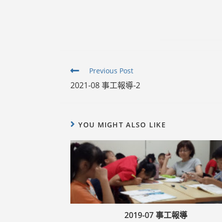
Read
Previous Post
more
2021-08 事工報導-2
articles
YOU MIGHT ALSO LIKE
2019-07 事工報導