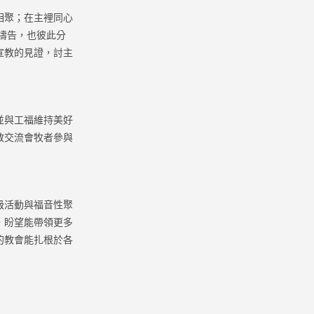
相聚；在主裡同心
禱告，也彼此分
宣教的見證，討主
並與工福維持美好
教交流會牧者參與
級活動與福音性聚
，盼望能帶領更多
的教會能扎根於各