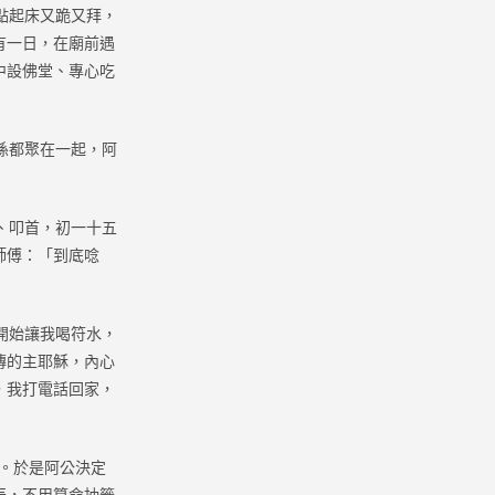
點起床又跪又拜，
有一日，在廟前遇
中設佛堂、專心吃
孫都聚在一起，阿
、叩首，初一十五
師傅：「到底唸
開始讓我喝符水，
傳的主耶穌，內心
，我打電話回家，
。於是阿公決定
辰，不用算命抽籤