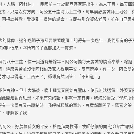
，人稱「阿錢伯」，民國前三年於關西客家莊出生、為人正直，每天四
道者，只是沒有方向。阿公五十歲時北上工作，每早晨必虔誠拜土地公。
，因相談甚歡，受邀到一貫道的聚會、立即被引介皈依老母，並在自己家
。
的佛像，過年過節子孫都要跟著跪拜。記得有一次過年，我們所有的子
道的師傅來，將所有的子孫都加入一貫道。
到八十三歲，信一貫道有卅餘年。阿公阿婆每天虔誠的燒香奉茶、唸經
而，這麼勞苦並沒使阿錢伯及家人得到平安、反而徬徨。有一次，阿公問
時才可以得道、上西天？」師傅竟然回答：「不知道！」
信鬼神。但上大學後，晚上睡覺又開始鬼壓床，使我無法透氣。外婆又
因此開始認真思想，如果有鬼的話，那就一定有神，我終於接受了學姊所
得有一次當鬼又來壓制時，我呼喊耶穌的聖名，鬼竟然離開了。驚喜之餘
了、耶穌救了我！
阿公，好羨慕孫女的平安，於是拜訪牧師，牧師仔細的向 他介紹主耶穌
耶穌最大，信主後每天都是好日子，不受地理風水的牽制，不必看日子時