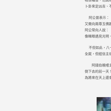
卜卦來定凶吉、
阿公曾表示：「
又需向兩尊玉佛
阿公常向人說：
像瞎眼遇見光明
不但如此，八十
全屍，但經信主
阿錢伯親嚐主恩
倒下去的前一天
為將來在天上還