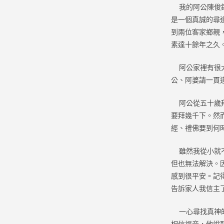
我的阿公陳俊錢
是一個真誠的尋
到兩位客家鄉親
素達十餘年之久
阿公家裡有很大
公、阿婆請一貫
阿公從五十歲拜
要拜幾千下。然
經、禮佛要到何
雖然我從小就不
但也無法解決。
感到很平安。記
告訴家人我信主
一心尋找真神的
相信福音，他說