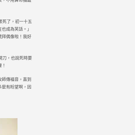
累死了，初一十五
在也成為笑話。」
號拜偶像啦！我好
開刀，也說死時要
哩！
牧師傳福音，直到
多麼有盼望啊，因