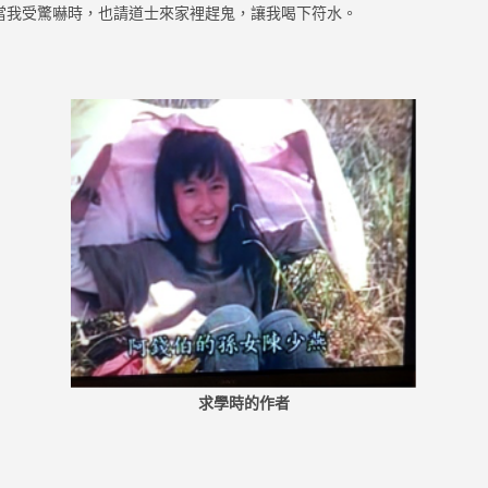
當我受驚嚇時，也請道士來家裡趕鬼，讓我喝下符水。
求學時的作者