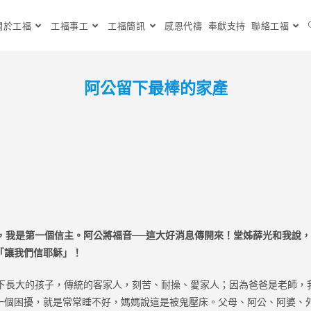
關於工福
工福事工
工福簡訊
感恩代禱
奉獻支持
聯絡工福
阿公留下最棒的家產
，我是第一個信主。阿公將福音
──
這大好消息傳開來！堂姊薛光和我說，
「讓我們信耶穌」！
長大的孩子，傳統的客家人，刻苦、耐操、愛家人；因為爸爸是老師，
一個困擾，就是常常睡不好，媽媽說這是被鬼壓床。父母、阿公、阿婆、