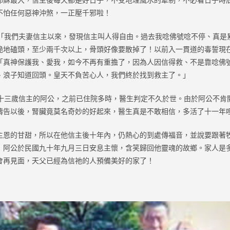
不怕任何惡神沖煞，一正壓千邪啦！
我們夫妻信主以來，發現信主叫人得自由。過去我唸佛號唸不停、真是
跪地磕頭，至少兩千次以上，骨頭好像要散掉了！以前入一貫道的毒誓現
「真神保護我、愛我，如今不再有重擔了，因為人因信得救、不是靠唸佛
、浪子知道回頭。皇天不負苦心人，我們終於找到救主了。」
三歲信主的阿公，之前已住院多時，醫生判定不久於世。由於阿公不肯
禱告以後，腎臟竟莫名奇妙的好起來，醫生真是不敢相信，多活了十一年
的甘甜，所以在他信主後十年內，仍熱心的到處傳福音，並說要跟著
！阿公於民國九十年九月三日安息主懷，含笑歸回他靈魂的故鄉。家人是
會再見面，天父已經為信祂的人預備美好的家了！