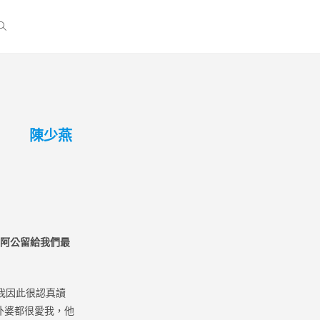
陳少燕
阿公留給我們最
我因此很認真讀
外婆都很愛我，他