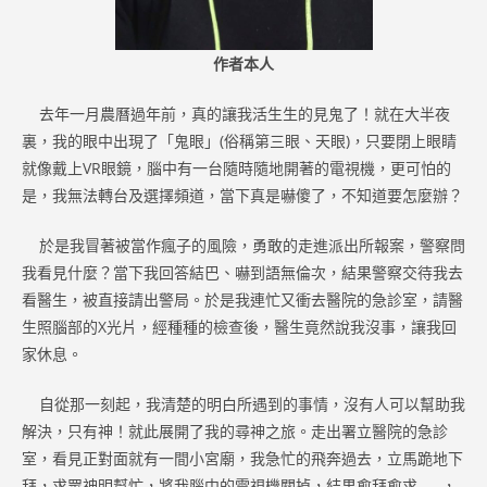
作者本人
去年一月農曆過年前，真的讓我活生生的見鬼了！就在大半夜
裏，我的眼中出現了「鬼眼」(俗稱第三眼、天眼)，只要閉上眼睛
就像戴上VR眼鏡，腦中有一台隨時隨地開著的電視機，更可怕的
是，我無法轉台及選擇頻道，當下真是嚇傻了，不知道要怎麼辦？
於是我冒著被當作瘋子的風險，勇敢的走進派出所報案，警察問
我看見什麼？當下我回答結巴、嚇到語無倫次，結果警察交待我去
看醫生，被直接請出警局。於是我連忙又衝去醫院的急診室，請醫
生照腦部的X光片，經種種的檢查後，醫生竟然說我沒事，讓我回
家休息。
自從那一刻起，我清楚的明白所遇到的事情，沒有人可以幫助我
解決，只有神！就此展開了我的尋神之旅。走出署立醫院的急診
室，看見正對面就有一間小宮廟，我急忙的飛奔過去，立馬跪地下
拜，求眾神明幫忙，將我腦中的電視機關掉，結果愈拜愈求……，