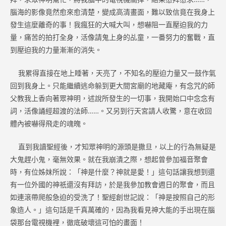
腦海的影像竟然愈來愈清楚，變成高清畫面，難以致信竟在我身上
發生這麼離奇的事！我瘋狂的大喊大叫，想嚇阻一直壓迫我的力
量，痛苦的拍打全身，活像請鬼上身的乩童，一番努力的奮戰，直
到壓迫我的力量漸漸的消失。
我累得直接在地上睡著，天亮了，不知名的壓迫力量又一鼓作氣
回到我身上。只能繼續逃命躲到更大間宮廟的地藏庵，有念咒的師
父教我上香向著眾神明，述說所發生的一切事，我開始口中念念有
詞，活像誦經超渡的法師……。又另到行天宮請人收驚，意在收回
體內被嚇得飛走的魂魄。
直到我讀聖經後，才知眾神明的源頭是撒旦，以上的行為無疑是
大鬼趕小鬼，毫無效果。就在我崩潰之際，想起曾參加福音聚會
時，有位姊妹所說：「神是什麼？神就是愛！」這句話讓我想到還
有一位外國的神祇還沒有拜訪，於是我參加教會週日的聚會，而且
如連滾帶爬般急迫的受洗了！聖經創世記說：「神是按照自己的形
象造人。」這句話是千真萬確的，因為我看見神大能的手出現在腦
袋那台電視機裡，徹底破壞這可怕的畫面！