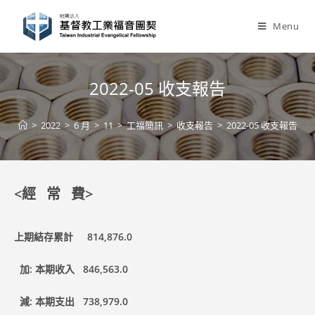
Skip
to
Menu
content
2022-05 收支報告
>
2022
>
6 月
>
11
>
工福簡訊
>
收支報告
>
2022-05 收支報告
<經 常 費>
上期結存累計 814,876.0
加: 本期收入 846,563.0
減: 本期支出 738,979.0