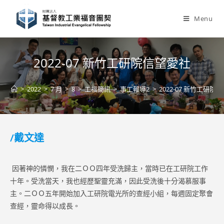
Skip
to
Menu
content
2022-07 新竹工研院信望愛社
>
2022
>
7 月
>
8
>
工福簡訊
>
事工報導2
>
2022-07 新竹工研院
/戴文達
因著神的憐憫，我在二ＯＯ四年受洗歸主，當時已在工研院工作
十年。受洗當天，我也經歷聖靈充滿，因此受洗後十分渴慕服事
主。二ＯＯ五年開始加入工研院電光所的查經小組，每週固定聚會
查經，靈命得以成長。