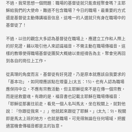
不過，我常思想一個問題：職場的基督徒就只能查經聚會嗎？主耶
穌給我們的大使命，難道不包含職場？今日的職場，最重要的方式
還是基督徒主動傳講福音信息，這唯一的人選就只有身在職場中的
基督徒了！
不過，以往的觀念大多認為基督徒在職場上，應建立工作和人際上
的好見證，藉以吸引他人來認識福音，不需主動在職場傳福音。這
樣的教導使得職場基督徒團契大概總以查經禱告為主，聚會完再回
到各自的崗位上工作。
從真理的角度而言，基督徒有好見證，乃是原本就應該自我要求的
「基本功」，如同燈應該點在燈臺上(太五：15)。也有人認為職場
應保持中立，不應有宗教活動，但主耶穌從來不是在傳一個宗教，
而是拯救靈魂。有趣的是，福音書也記載主耶穌在職場傳福音：
「耶穌從那裏往前走，看見一個人名叫馬太，坐在稅關上，就對他
說：『你跟從我來。』」他就起來跟從了耶穌。」(太九：9)。稅關
即是馬太上班的地方，也就是職場。可見得無論在任何場域，把握
適當機會傳福音都是主的旨意。