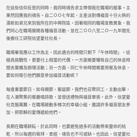
在這些信仰反思的同時，我同時禱告求主帶領我在職場的服事。主
果然回應我的禱告。自二ＯＯ七年起，主差派對傳福音十分火熱的
湯新如弟兄來到我所在的中興院區，因著相同的職場宣教異象，我
們同心在職場展開各種福音活動，並在二ＯＯ八至二Ｏ一九年間先
後擔任工研院信望愛社社長。
職場畢竟應以工作為主，因此適合的時間只剩下「午休時間」。這
極具挑戰性，更要付上相當的代價，一方面需要犧牲自己的休息時
間去籌備及辦理活動；另一方面，同仁午休時間需要用餐及休息，
要如何吸引他們願意參加福音活動呢？
每逢重要節日，如母親節、聖誕節，我們也召聚同工，主動出擊，
在人潮聚集的餐廳唱詩歌，並發送禮物與福音單張。此外，信望愛
社克服萬難，在職場啟動多梯次的幸福小組，邀請許多福音朋友參
加，把耶穌的愛傳遞給他們。
長期在職場耕耘，於此同時，也要避免過多的活動帶來靈命的枯
乾，所以每週的敬拜、查經、禱告也不可或缺。也因此，信望愛社