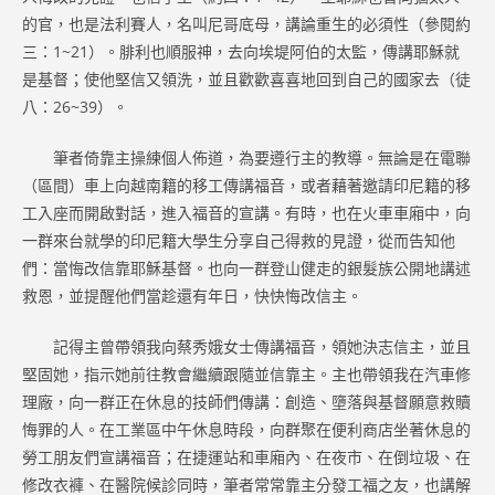
的官，也是法利賽人，名叫尼哥底母，講論重生的必須性（參閱約
三：1~21）。腓利也順服神，去向埃堤阿伯的太監，傳講耶穌就
是基督；使他堅信又領洗，並且歡歡喜喜地回到自己的國家去（徒
八：26~39）。
筆者倚靠主操練個人佈道，為要遵行主的教導。無論是在電聯
（區間）車上向越南籍的移工傳講福音，或者藉著邀請印尼籍的移
工入座而開啟對話，進入福音的宣講。有時，也在火車車廂中，向
一群來台就學的印尼籍大學生分享自己得救的見證，從而告知他
們：當悔改信靠耶穌基督。也向一群登山健走的銀髮族公開地講述
救恩，並提醒他們當趁還有年日，快快悔改信主。
記得主曾帶領我向蔡秀娥女士傳講福音，領她決志信主，並且
堅固她，指示她前往教會繼續跟隨並信靠主。主也帶領我在汽車修
理廠，向一群正在休息的技師們傳講：創造、墮落與基督願意救贖
悔罪的人。在工業區中午休息時段，向群聚在便利商店坐著休息的
勞工朋友們宣講福音；在捷運站和車廂內、在夜市、在倒垃圾、在
修改衣褲、在醫院候診同時，筆者常常靠主分發工福之友，也講解