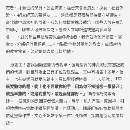
志者、才藝班的學員，公園佈道、福音茶會慕道友，探訪、福音郊
遊、小組查經班的慕道友……，這些都是累積時間持續守望禱告。
從代禱中尋求神的引領，該如何關懷跟進及栽培，哪些人放在禱告
中即可，哪些人可陪讀探訪，哪些人立即跟進或邀請參與聚
會……。對於那些無法經常見面的初信者，我們就為他們禱告、寫
line、介紹好消息頻道……。也鼓勵他參與當地的教會，或請當地
的教會牧者、弟兄姐妹去關心探訪他。
感謝主！當我回顧這些禱告名單，發現信實的神真的沒有忘記我
們的代禱，到目前為止已有多位受洗歸主，其中有禱告十多年才信
主，也有幾個月就受洗歸主。真如聖經傳道書十一：6所說：
「早
晨要撒你的種，晚上也不要歇你的手，因為你不知道哪一樣發旺；
或是早撒的，或是晚撒的，或是兩樣都好。」
神的作為何等奇
妙。 要感謝的是因筆者個人體力、時間、能力有限，感謝神！引
領陸傳道來協助後續聖經陪讀，也感動志工陳麗紅姊妹協助批閱小
信徒靈修作業，文心美姊妹陪讀一位年長姊妹，探訪組協助關懷探
訪。