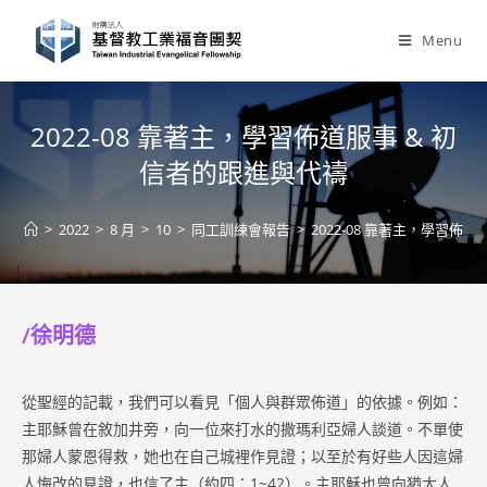
Skip
to
Menu
content
2022-08 靠著主，學習佈道服事 & 初
信者的跟進與代禱
>
2022
>
8 月
>
10
>
同工訓練會報告
>
2022-08 靠著主，學習佈
/徐明德
從聖經的記載，我們可以看見「個人與群眾佈道」的依據。例如：
主耶穌曾在敘加井旁，向一位來打水的撒瑪利亞婦人談道。不單使
那婦人蒙恩得救，她也在自己城裡作見證；以至於有好些人因這婦
人悔改的見證，也信了主（約四：1~42）。主耶穌也曾向猶太人