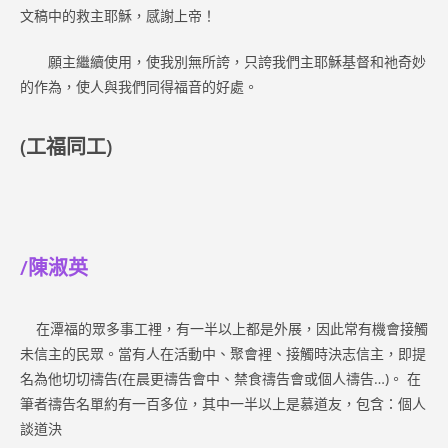
文稿中的救主耶穌，感謝上帝！
願主繼續使用，使我別無所誇，只誇我們主耶穌基督和祂奇妙
的作為，使人與我們同得福音的好處。
(工福同工)
/陳淑英
在潭福的眾多事工裡，有一半以上都是外展，因此常有機會接觸
未信主的民眾。當有人在活動中、聚會裡、接觸時決志信主，即提
名為他切切禱告(在晨更禱告會中、禁食禱告會或個人禱告…)。 在
筆者禱告名單約有一百多位，其中一半以上是慕道友，包含：個人
談道決