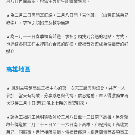
月八日再開新課，盼舊生與新生能繼續學習。
▲為二月二日再開烹飪課。二月八日開「吉他班」（由黃正銘弟兄
教學），求神引領招生及教學備課。
▲為三月十一日春季福音郊遊，求神引領找到合適的地點、方式，
也連結各同工在主裡同心合意的配搭，使福音郊遊成為傳福音的好
媒介。
高雄地區
▲ 感謝主帶領高雄工福中心的第一次志工感恩聯誼會，共有十人
參加。當天有詩歌，分享感恩與代禱，信息勉勵，眾人得激勵並再
次期待二月十日(週五)晚上七時的團契到來。
▲請為工福同工徐明德牧師於二月八日至十二日南下高雄，另外賴
啟伸傳道於二月二十三日至二十六日南下高雄，和配搭同工高瑞雯
弟兄一同服事，進行接觸關懷、傳福音佈道、跟進關懷等各項事工