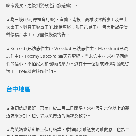
峽家愛宴，之後到鶯歌老街旅遊禱告。
▲為三峽(已可寄福音月曆)、宜蘭、南投、高雄收容所事工及畢士
大事工、興普工廠事工(已開始查經；限自己員工)，皆因新冠疫情
暫停福音事工，盼盡快恢復禱告。
▲Konxxdi(已決志信主)、Wxxxludi已決志信主、M.xxxhuri(已決
志信主)、Txxxmy Sapxxra (每天看聖經，尚未信主)，求神堅固他
們的信心，不怕家人和環境的壓力。還有十一位新來的伊斯蘭教徒
漁工，盼有機會接觸他們。
台中地區
▲為初信成長班「茁苗」於二月二日開課，求神吸引六位以上的慕
道友來參加，也引領淑英傳道的備課及教學。
▲為英語會話班於上個月結業，求神吸引慕道友渴慕救恩。也為二