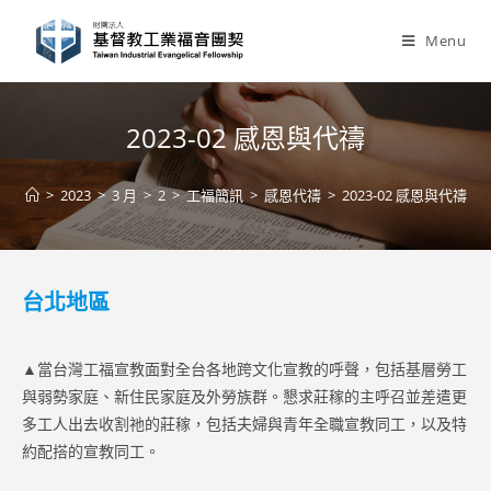
Skip
to
Menu
content
2023-02 感恩與代禱
>
2023
>
3 月
>
2
>
工福簡訊
>
感恩代禱
>
2023-02 感恩與代禱
台北地區
▲當台灣工福宣教面對全台各地跨文化宣教的呼聲，包括基層勞工
與弱勢家庭、新住民家庭及外勞族群。懇求莊稼的主呼召並差遣更
多工人出去收割祂的莊稼，包括夫婦與青年全職宣教同工，以及特
約配搭的宣教同工。