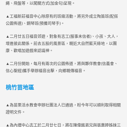
繩、飛盤等，以闖關方式(加金句)呈現。
▲工福新莊福音中心除原有的班級活動，將另外成立陶笛班(配搭
公園佈道)、鋼琴班(預備司琴手)。
▲二月廿五日福音郊遊，對象有志工(服事未信者)、小孩、大人，
增進彼此關係。前去五股的風景區，親近大自然藍天綠地，以團
康、歡唱加遊戲來認識神。
▲二月份開始，每月有兩次的公園佈道，將與夥伴教會(信義會、
信心聖經)攜手舉辦福音出擊，向鄉親傳福音。
桃竹苗地區
▲為苗栗活水教會申辦社團法人已通過，盼今年可以順利取得相關
證明文件。
▲為內壢中心志工於二月廿七日，將在陳偉銘弟兄與張惠婷姊妹三