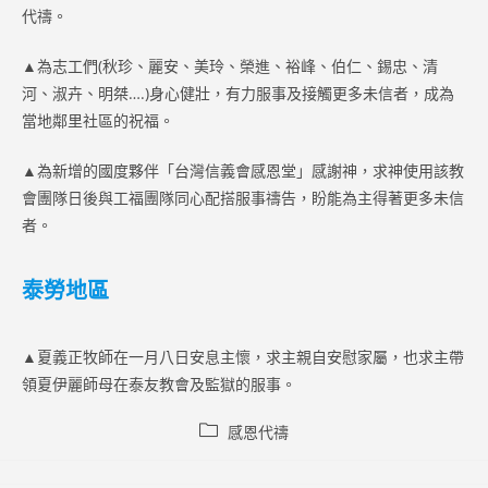
代禱。
▲為志工們(秋珍、麗安、美玲、榮進、裕峰、伯仁、錫忠、清
河、淑卉、明桀….)身心健壯，有力服事及接觸更多未信者，成為
當地鄰里社區的祝福。
▲為新增的國度夥伴「台灣信義會感恩堂」感謝神，求神使用該教
會團隊日後與工福團隊同心配搭服事禱告，盼能為主得著更多未信
者。
泰勞地區
▲夏義正牧師在一月八日安息主懷，求主親自安慰家屬，也求主帶
領夏伊麗師母在泰友教會及監獄的服事。
Post
感恩代禱
category: