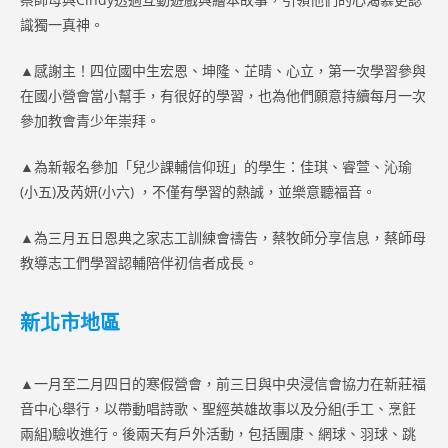
識獨一真神。
▲感謝主！四位國中生宏恩、坤隆、芷晴、心立，第一次學習參與
在國小營會當小幫手，有很好的學習，也為他們願意持續每月一次
參加教會青少年崇拜。
▲為新報名參加「兒少課輔信仰班」的學生：佳琪、睿萱、沁瑜
(小五)及芮妍(小六) ，不僅有學習的熱誠，並樂意聽福音。
▲為三月五日恩典之家志工訓練會禱告，蔡牧師分享信息，蔡師母
教導志工們學習認輔陪伴初信者成長。
新北市地區
▲一月至二月四日的寒假營會，前三日與中央浸信會協力在新莊福
音中心舉行，以帶動唱詩歌、聖經英雄故事以及分組(手工、烹飪
兩組)驗收進行。後兩天有戶外活動，包括團康、網球、羽球、跳