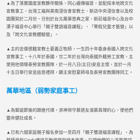
▲為了落實國度宣教夥伴關係，同心遍傳福音，並配搭本地跨文化
宣教事工，台灣工福與美南浸信會宣教士、新店中央浸信會以及校
園團契於二月份，分別於台北萬華恩典之家、新莊福音中心及台中
潭子福音中心舉行「親子雙語福音課程」、「寒假兒童才藝營」以
及「跨文化宣教體驗營」。
▲主的忠僕德籍宣教士夏義正牧師，一生四十年委身泰國人跨文化
宣教事工，十八年於泰國，廿二年於台灣向泰國外籍勞工宣教，主
使用他領導泰勞宣教團隊，於一月八日(主日)安息主懷，並於一月
十五日舉行安息追思禮拜，願主安慰夏師母及泰勞宣教團隊同工。
萬華地區（弱勢家庭事工）
▲為聖誕節後的跟進代禱，求神保守慕道友渴慕真理的心，使他們
靈命健壯成長。
▲已有六個家庭親子報名參加一至四月「親子雙語福音課程」，為
蔡師母與Cindy透過互動遊戲與繪本故事，引領他們的心渴慕更認