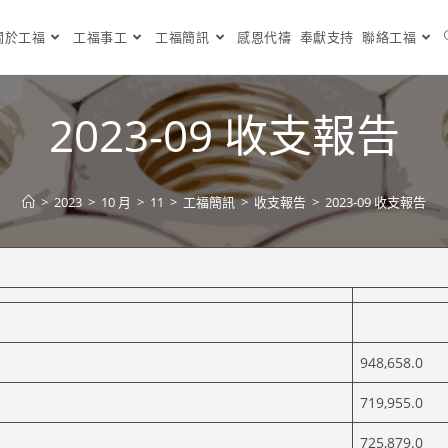
關於工福
工福事工
工福簡訊
感恩代禱
奉獻支持
聯絡工福
2023-09 收支報告
>
2023
>
10 月
>
11
>
工福簡訊
>
收支報告
>
2023-09 收支報告
948,658.0
719,955.0
725,879.0