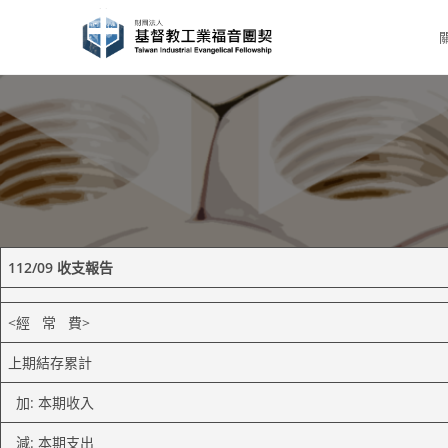
Skip
to
content
112/09 收支報告
<經 常 費>
上期結存累計
加: 本期收入
減: 本期支出