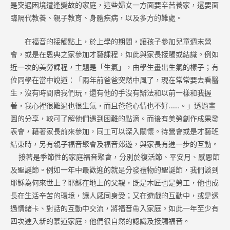
是突遇困境遭逢變故的家庭，這些婦女一方面要辛苦養家，還要面
臨隔代教養、親子教育、身體疾病，以及多方的難處。
在福音的接觸點上，於上學的期間，讓孩子參加兒童週末營
會，或是在恩典之家參加才藝課程，如此與家長接觸或結識。例如
近一次的美勞課程，主題是「生氣」，由學生畫出生氣的樣子；有
位同學在當中說道：「兩年前爸爸突然中風了，現在常常要去看醫
生，沒有時間陪我們玩，還有他的手沒有辦法和以前一樣和我握
著，我心裡很難過也很生氣，而且爸爸心情也不好……。」透過畫
圖的分享，較可了解他們遇到困難的點滴。而後有美勞創作成果發
表會，藉著家長前來參加，同工可以深入關懷。待營會或是才藝班
結束時，另有親子福音聚會及福音郊遊，與家長有進一步的互動。
接著是季節性的家庭福音聚會，分別於復活節、平安月、感恩節
及聖誕節。例如一年中最歡迎的就是分發禮物的聖誕節，我們談到
耶穌為何來世上？耶穌在地上的父親，既是木匠也是勞工，他也成
長在生活辛苦的環境，讓人感同身受；又在遊戲的互動中，或是透
過情緒卡、對話的互動中交流，將福音帶入家庭。如此一年至少有
四次進入新的慕道家庭，他們很自然的認識及接觸福音。