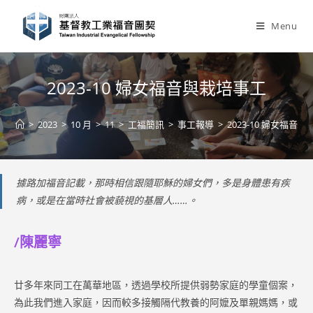
Skip
to
Menu
content
2023-10 婦女福音與栽培事工
>
2023
>
10 月
>
11
>
工福簡訊
>
事工報導
>
2023-10 婦女福音
據路加福音記載，那時相信跟隨耶穌的婦女們，多是身體患有疾
病，或是在當時社會被藐視的基層人……。
/陳麗寧
廿多年來同工在萬華地區，透過學校所提供弱勢家庭的學童個案，
為此我們進入家庭，因而較多接觸隔代教養的阿嬤及單親媽媽，或