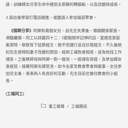
達，訓練婦女分享生命中遇到主耶穌的轉捩點，以及改變與成長。
3.探訪後學習打電話跟進，或邀請人參加福音聚會。
《個案分享》
阿卿有兩個女兒，自先生失業後，婚姻關係緊張，
瀕臨離婚。同工以詩篇四十二：5勸勉她牢記神的話，當遇見家庭
衝突時，默默背下這節經文，她不但遵行並且抄寫經文。不久後她
的先生想得知妻子改變的原因，經與工福牧者相見，並為他找工作
禱告。之後蔡師母與阿卿一對一栽培，一起禱告背經，及參加婦女
查經班，接著阿卿夫婦受洗。如今全家至教會聚會與服事，女兒參
加兒主後，漸漸與人有良好的互動，先生目前也擔任教會的小組
長。
(工福同工)
Post
事工報導
/
工福簡訊
category: