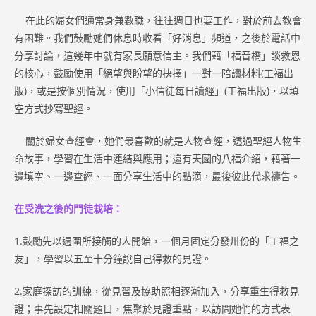
在此的婦女們通常身兼數職，往往週日也要工作，對於前去教會
有困難。我們鼓勵她們休息時收看「好消息」頻道，之後於電話中
分享討論，這幾年中就有家長願意信主。我們藉「福音橋」談救恩
的核心，鼓勵使用「絕望與盼望的抉擇」一對一陪讀材料(工福出
版)，或是按個別情況，使用「小信徒每日讀經」(工福出版)，以填
空方式抄寫聖經。
關於婦女查經會，她們最喜歡的就是人物查經，透過聖經人物生
命故事，學習在生活中連結與應用；還有天國的八福介紹，藉著一
邊填空、一邊查經、一面分享生活中的點滴，最後彼此代求禱告。
在受洗之後的門徒栽培：
1.鼓勵先以週圍所接觸的人開始，一個月固定分發卅份的「工福之
友」，學習以五至十分鐘說自己得救的見證。
2.家庭探訪的訓練，從見習及協助照相逐漸加入，分享重生得救見
證；事先設定相關題目，焦聚於見證重點，以訪問她們的方式表