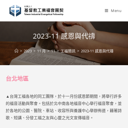
Skip
to
Menu
content
2023-11 感恩與代禱
>
2023
>
11 月
>
11
>
工福簡訊
>
2023-11 感恩與代禱
台北地區
▲台灣工福各地的同工團隊，於十一月份感恩節期間，將舉行許多
的福音活動與聚會。包括於北中南各地福音中心舉行福音聚會，並
於各地的公園、醫院、車站、收容所與養護中心舉辦佈道，藉著詩
歌、短講、分發工福之友與心靈之光文宣傳福音。