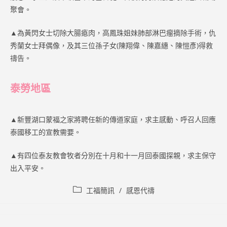
聚會。
▲為黃閃女士切除大腸瘜肉，高鳳珠姐妹肺部淋巴瘤摘除手術，仇
秀蘭女士拜偶像，及其三位孫子女(陳翔偉、陳嘉繐、陳愷彥)得救
禱告。
泰勞地區
▲新豐湖口蒙福之家將聘任新的傳道家庭，求主感動、呼召人回應
泰國移工的宣教需要。
▲有四位泰友教會牧者分別在十月和十一月回泰國探親，求主保守
出入平安。
Post
工福簡訊
/
感恩代禱
category: