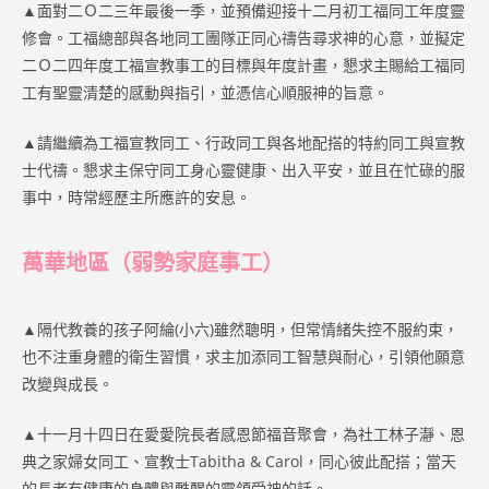
▲面對二Ｏ二三年最後一季，並預備迎接十二月初工福同工年度靈
修會。工福總部與各地同工團隊正同心禱告尋求神的心意，並擬定
二Ｏ二四年度工福宣教事工的目標與年度計畫，懇求主賜給工福同
工有聖靈清楚的感動與指引，並憑信心順服神的旨意。
▲請繼續為工福宣教同工、行政同工與各地配搭的特約同工與宣教
士代禱。懇求主保守同工身心靈健康、出入平安，並且在忙碌的服
事中，時常經歷主所應許的安息。
萬華地區（弱勢家庭事工）
▲隔代教養的孩子阿綸(小六)雖然聰明，但常情緒失控不服約束，
也不注重身體的衛生習慣，求主加添同工智慧與耐心，引領他願意
改變與成長。
▲十一月十四日在愛愛院長者感恩節福音聚會，為社工林子瀞、恩
典之家婦女同工、宣教士Tabitha & Carol，同心彼此配搭；當天
的長者有健康的身體與甦醒的靈領受神的話。