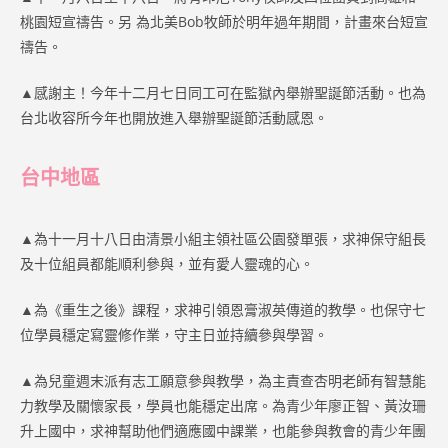
桃園短宣禱告。另 為北美Bob牧師於明年過年期間，計畫來台短宣
禱告。
▲感謝主！今年十二月七日同工可在監獄內舉辦聖誕節活動。也為
台北收容所今年也開放進入舉辦聖誕節活動感恩。
台中地區
▲為十一月十八日由清景小組主領社區公園發單張，求神保守組長
及十位組員都能順利參與，並有愛人靈魂的心。
▲為《重生之後》課程，求神引領恩膏淑英傳道的教學。也保守七
位學員穩定寫靈修作業，守主日並持續參與學習。
▲為兒童週末派有志工願意參與教學，為主責查杏明老師有智慧能
力教學及關懷家長，學員也能穩定出席。為青少年廖正智、黃汝珊
升上國中，求神幫助他們適應國中課業，也能參與教會的青少年團