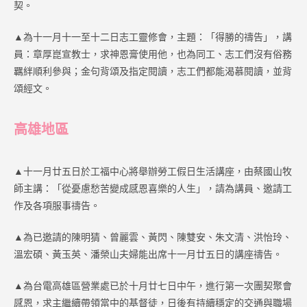
契。
▲為十一月十一至十二日志工靈修會，主題：「得勝的禱告」，講
員：章厚崑宣教士，求神恩膏使用他，也為同工、志工們沒有俗務
羈絆順利參與；金句背頌及指定閱讀，志工們都能渴慕閱讀，並背
頌經文。
高雄地區
▲十一月廿五日於工福中心將舉辦勞工假日生活講座，由蔡國山牧
師主講：「從憂慮愁苦變成感恩喜樂的人生」，請為講員、邀請工
作及各項服事禱告。
▲為已邀請的陳明猜、曾麗雲、黃閃、陳雙安、朱文清、洪怡玲、
溫宏碩、黃玉英、潘榮山夫婦能出席十一月廿五日的講座禱告。
▲為台電高雄區營業處已於十月廿七日中午，進行第一次團契聚會
感恩，求主繼續帶領當中的基督徒，日後有持續穩定的交通與職場