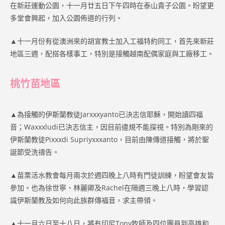
在新莊運動公園，十一月廿五日下午四時在泰山貴子公園。盼望更
多堂會興起，加入公園佈道的行列。
▲十一月份有從澳洲來的胡宣教士加入工福特約同工，首先來新莊
地區三週，配搭各樣事工，特別是接觸越南配偶家庭與工廠移工。
桃竹苗地區
▲為接觸的伊斯蘭教徒Jarxxxyanto已決志信耶穌，開始讀四福
音；Waxxxludi已決志信主，因目前違規不能探視。特別為剛來的
伊斯蘭教徒Pixxxdi Supriyxxxanto，目前由陳傳道接觸，將於聖
誕節受洗禱告。
▲苗栗活水教會每月兩次於週四晚上八時有門徒訓練，盼望會友皆
參加。也為徐世寧、林麗卿及Rachel在隔週三晚上八時，學習認
識伊斯蘭教及如何向此族群傳福音，求主帶領。
▲十一月六日至十八日，將有印尼Tony牧師及四位團員到高雄和