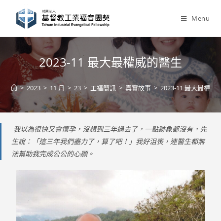
Skip
to
Menu
content
2023-11 最大最權威的醫生
>
2023
>
11 月
>
23
>
工福簡訊
>
真實故事
>
2023-11 最大最權
我以為很快又會懷孕，沒想到三年過去了，一點跡象都沒有，先
生說：「這三年我們盡力了，算了吧！」我好沮喪，連醫生都無
法幫助我完成公公的心願。