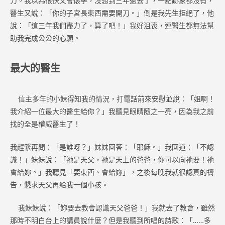
刀。我以為很快又會懷孕，沒想到三年過去了，一點跡象都沒有，
醫生又說：「你的子宮長東西需要開刀。」倒是我先生拒絕了，他
說：「這三年我們盡力了，算了吧！」我好沮喪，連醫生都無法幫
助我完成公公的心願。
最大的醫生
信主多年的小妹得知我的情況，打電話前來安慰並說：「姐啊！
我介紹一位最大的醫生給你？」我聽見眼睛隨之一亮，因為我之前
找的全是權威醫生了！
我趕緊再問：「是誰呀？」妹妹回答：「耶穌。」我回道：「不認
識！」妹妹說：「祂是天父，祂是天上的爸爸，你可以向祂要！祂
會給妳。」我聽見「要東西、會給妳」，之後每晚我就很認真的禱
告，懇求天父再給我一個小孩。
我妹妹說：「妳要去教會認識天父爸爸！」我就去了教會，雖然
那時不明白台上的講員說什麼？但是我聽到所唱的詩歌：「……多