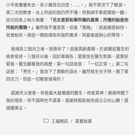
少平安屢屢失去，多少痛苦白白受，……。」我不禁流下了眼淚。
第二次到教會，台上所說的我仍然不懂，但我順手拿起聖經一翻，
這句話馬上映入眼簾：
「兒女是耶和華所賜的產業；所懷的胎是他
所給的賞賜。」
雖然我不懂意思，但是「賞賜」：就是願意給你，
就會給你。我從一開始禱告的強烈需求，到最後是耐心的等待。
我禱告三個月之後，我懷孕了！因是高齡產婦，於是聽從醫生的
檢查安排，三個月以後，回診看報告；當我坐在醫生對面，感覺好
緊張。醫生翻看我的病歷，第一句話就是：「一切正常。」第二句
話是：「男生。」我流下了激動的淚水。雖然我生兒子時，開了第
四次刀，但這一切都是值得的！
感謝天父爸爸，祢是最大最權威的醫生，祢是真神！謝謝祢聽了
我的禱告，祢不誤時也不誤事，感謝祢幫助我完成公公的心願！感
謝讚美主。
Post
工福簡訊
/
真實故事
category: