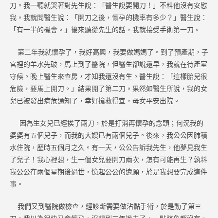
刀。我一聽就哭著對先生說：「醫生說要開刀！」不料他沒有安慰
我。我就問醫生說：「開刀之後，懷孕的機率有多少？」醫生說：
「有一半的機會。」後來聽從先生的話，我就接受手術第一刀。
第二年我就懷孕了，我好高興，我要做媽媽了。到了預產期，子
宮裡的羊水先破，馬上到了醫院，但醫生卻說還早，我就在待產室
守候。晚上醫生來查房，才知我還沒有生。醫生說：「這樣胎兒很
危險，要馬上開刀。」結果開了第二刀。果然如醫生所說，我的女
兒已被發出病危通知了，幸好搶救得宜，母女平安出院。
因為生女兒已經挨了兩刀，於是打消再懷孕的念頭；何況我的
婆婆有五個兒子，而我的大嫂已有兩個兒子。後來，我公公因肺積
水住院，歷時五個月之久。有一天，公公告訴我先生，他夢見我生
了兒子！我心裡想，生一個女兒要開刀兩次，怎有可能再生？孰料
我公公在兩個星期後過世，憶起公公的遺願，於是我想要完成這件
事。
我們又到醫院做檢查，經診斷需要做沾黏手術，於是動了第三