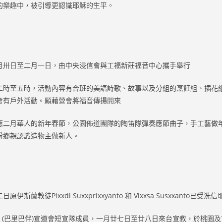
的樂趣中，被引導更認識耶穌的生平。
月卅日至二月一日，由中央浸信會與工福新莊福音中心攜手舉行
二時至五時，活動內容有合班的美語詩歌、故事以及分組的烹飪組、插花
會有戶外活動。願藉營會將福音傳揚開來
應二月華人的新年春節，公園佈道團隊的陶笛隊彈奏應節曲子，手工藝做
盼鄉親認識造物主做新人。
斯蘭教徒Pixxdi Suxxprixxyanto 和 Vixxsa Susxxanto已受
Papan (巴里巴伴)宣道會短宣隊成員，一月廿七日至廿八日來台宣教，於桃園