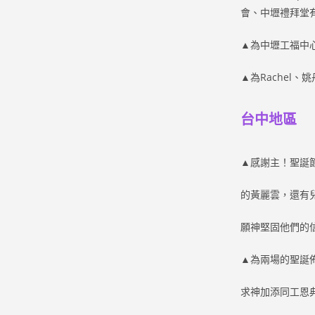
會、中壢禮拜堂
▲為中壢工福中
▲為Rachel
台中地區
▲感謝主！聖誕
的黃麗雲，還有
願神堅固他們的
▲為兩場的聖誕
求神加添同工恩