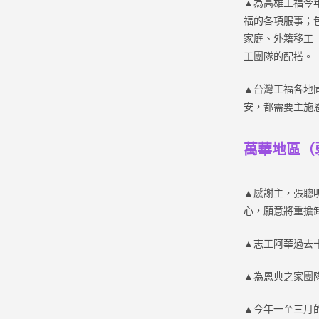
▲為高雄工福今
福的各項服事；
家庭、外籍移工
工團隊的配搭。
▲台灣工福各地
安，都需要主施
萬華地區（
▲感謝主，張聰明
心，願意將重擔
▲志工阿華過去
▲為恩典之家團
▲今年一至三月