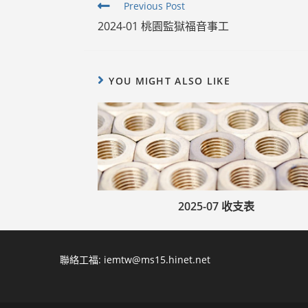
Read
Previous Post
more
2024-01 桃園監獄福音事工
articles
YOU MIGHT ALSO LIKE
2025-07 收支表
聯絡工福:
iemtw@ms15.hinet.net