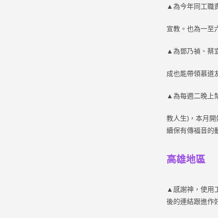
▲為今年同工職
宣教。也為一至
▲為鄧乃禎、蔡
成也能帶領慕道
▲為每週二晚上
教人生)，本月
續保有傳福音的
高雄地區
▲
感謝神，使用
後的連結跟進作