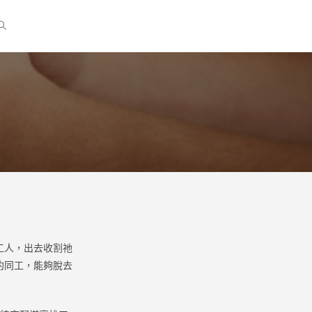
工人，出去收割祂
約同工，能夠脫去