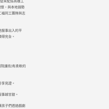
督徒來配搭高雄工
關懷，與本地弱勢
工福同工團隊與志
地服事出入的平
顯得完全。
醫院護佐)有柔軟的
分享見證。
服事越甘甜。
讓孩子們透過戲劇