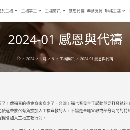
關於工福
工福事工
工福簡訊
感恩代禱
奉獻支持
聯絡工福
2024-01 感恩與代禱
>
2024
>
1 月
>
9
>
工福簡訊
>
2024-01 感恩與代禱
近了！傳福音的機會愈來愈少了。台灣工福也看見主正感動並要打發祂的
也使這些蒙召有負擔加入工福宣教的人，不論是全職宣教或部分時間的特
握機會加入工福宣教行列。