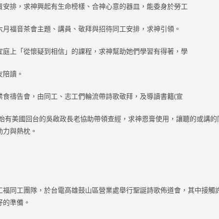
責安排，求神興起有生命榜樣、合神心意的器皿，能委身於勞工
六月福音茶會主題、講員、敬拜與招待同工安排，求神引領。
宜庭上「從懷疑到相信」的課程，求神幫助她們學習有得著，學
友陪讀。
禁食禱告會，由同工、志工們輪流帶詩歌敬拜，及導讀書籍(宣
開始有美國回台的吳啟政長老協助帶領查經，求神恩膏使用，讓聽的或講的
動力與熱枕。
工福同工團隊，於台電高雄鼓山區營業處舉行聖誕詩歌佈道會，其中接觸
好的準備。