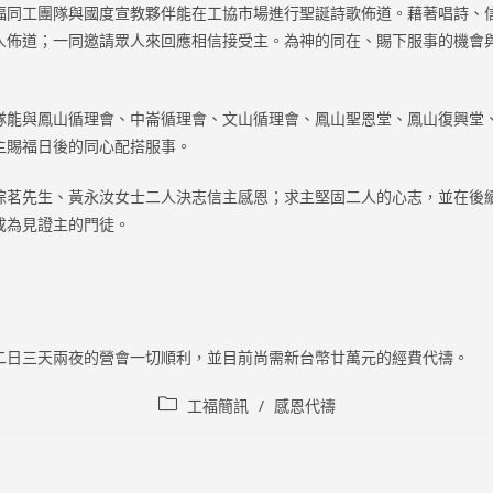
福同工團隊與國度宣教夥伴能在工協市場進行聖誕詩歌佈道。藉著唱詩、
人佈道；一同邀請眾人來回應相信接受主。為神的同在、賜下服事的機會
隊能與鳳山循理會、中崙循理會、文山循理會、鳳山聖恩堂、鳳山復興堂
主賜福日後的同心配搭服事。
琮茗先生、黃永汝女士二人決志信主感恩；求主堅固二人的心志，並在後
成為見證主的門徒。
二日三天兩夜的營會一切順利，並目前尚需新台幣廿萬元的經費代禱。
Post
工福簡訊
/
感恩代禱
category: