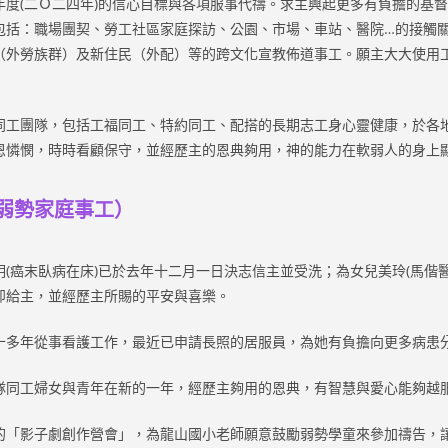
年度(二Ｏ二四年)的信心目標與各項服事代禱。求主興起更多有負擔的基
包括：職場團契、勞工社區家庭探訪、公園、市場、車站、醫院…的接觸
（外勞族群）及新住民（外配）等的跨文化宣教佈道事工。願主大大使用
同工團隊，包括工福同工、特約同工、配搭的長期志工身心靈健康，於各
恩憐憫，時時看顧保守，並經歷主的恩典夠用，神的能力在軟弱人的身上
弱勢家庭事工）
(癌末臥病在床)已於去年十二月一日決志信主並受洗；為女兒美玲(馬偕
卸給主，並經歷主所賜的平安與喜樂。
十多年從事看護工作，最近已申請長照的居服員，為她有負擔向更多病患
隊同工婦女與青年在新的一年，經歷主夠用的恩典，有智慧與愛心能夠越
的「影子劇創作營會」，為龍山國小老師願意鼓勵弱勢學童來參加禱告，