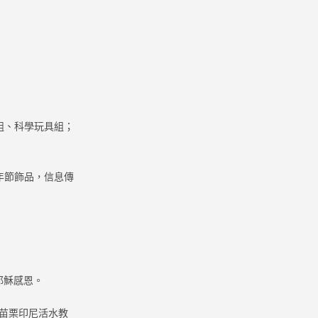
組、科學玩具組；
年節飾品，信息傳
洗信耶穌感恩。
及苗栗印尼活水教