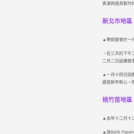
表演與道具製作
新北市地區
▲寒假營會於一
，在三天的下午
二月二日延續營
▲一月十四日因
遞造新年新心。
桃竹苗地區
▲去年十二月十二日原伊
▲為Balik 