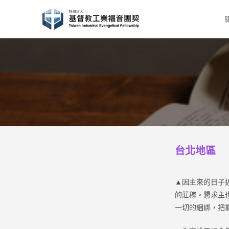
Skip
to
content
台北地區
▲因主來的日子
的莊稼。懇求主
一切的綑綁，把