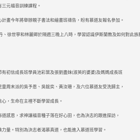
有三元福音訓練課程。
心計畫今年將舉辦親子書法和繪畫班禱告，盼有慕道友報名參加。
、姚丹、徐世寧和林麗卿於隔週三晚上八時，學習認識伊斯蘭教及如何對此
節有初信成長班學員池彩葉及張劉盡妹(淑英的婆婆)及媽媽成長班
兒童周末派的吳予恩、吳鋐奕、黃汝珊，及六位慕道友受洗歸主，
信心，生命在主裡不斷學習成長。
佈道感恩，求神讓福音種子落在好心田，也為決志的跟進探訪，
典力量。特別為決志者渴慕真道，也能進入慕道班學習。