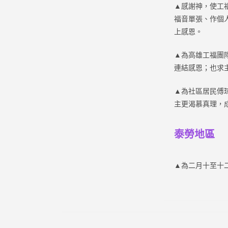
▲
感謝神，使工
福音單張、作個
上感恩。
▲為高雄工福團
連結感恩；也求
▲為社區居民傅
主更渴慕真理，
泰勞地區
▲為二月十至十