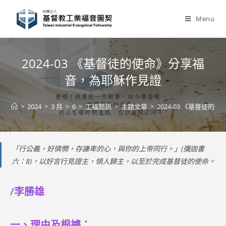
Skip
to
Menu
content
2024-03 《基督徒的使命》分享福
音，為耶穌作見證
>
2024
>
3 月
>
6
>
工福簡訊
>
主題文章
>
2024-03 《基督徒
「行公義，好憐憫，存謙卑的心，與你的上帝同行。」(彌迦書
六：8)，以好言行見證主，領人歸主，以至於完成基督徒的使命。
/李勝雄
一、理由及根據：