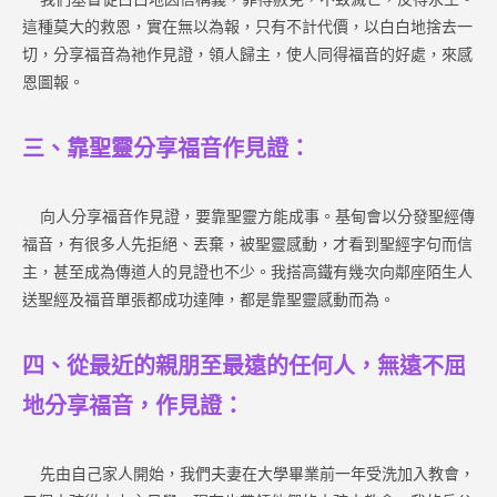
這種莫大的救恩，實在無以為報，只有不計代價，以白白地捨去一
切，分享福音為祂作見證，領人歸主，使人同得福音的好處，來感
恩圖報。
三、靠聖靈分享福音作見證：
向人分享福音作見證，要靠聖靈方能成事。基甸會以分發聖經傳
福音，有很多人先拒絕、丟棄，被聖靈感動，才看到聖經字句而信
主，甚至成為傳道人的見證也不少。我搭高鐵有幾次向鄰座陌生人
送聖經及福音單張都成功達陣，都是靠聖靈感動而為。
四、從最近的親朋至最遠的任何人，無遠不屈
地分享福音，作見證：
先由自己家人開始，我們夫妻在大學畢業前一年受洗加入教會，