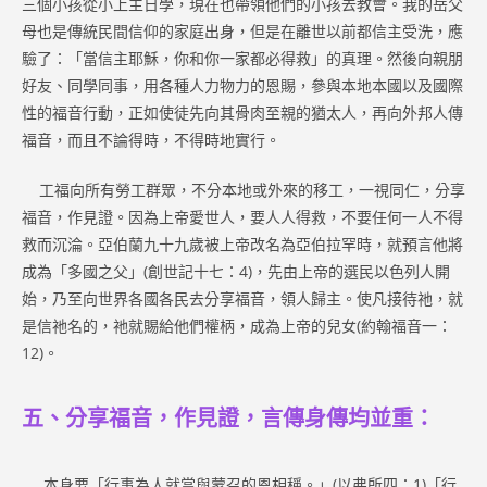
三個小孩從小上主日學，現在也帶領他們的小孩去教會。我的岳父
母也是傳統民間信仰的家庭出身，但是在離世以前都信主受洗，應
驗了：「當信主耶穌，你和你一家都必得救」的真理。然後向親朋
好友、同學同事，用各種人力物力的恩賜，參與本地本國以及國際
性的福音行動，正如使徒先向其骨肉至親的猶太人，再向外邦人傳
福音，而且不論得時，不得時地實行。
工福向所有勞工群眾，不分本地或外來的移工，一視同仁，分享
福音，作見證。因為上帝愛世人，要人人得救，不要任何一人不得
救而沉淪。亞伯蘭九十九歲被上帝改名為亞伯拉罕時，就預言他將
成為「多國之父」(創世記十七：4)，先由上帝的選民以色列人開
始，乃至向世界各國各民去分享福音，領人歸主。使凡接待祂，就
是信祂名的，祂就賜給他們權柄，成為上帝的兒女(約翰福音一：
12)。
五、分享福音，作見證，言傳身傳均並重：
本身要「行事為人就當與蒙召的恩相稱。」(以弗所四：1)「行