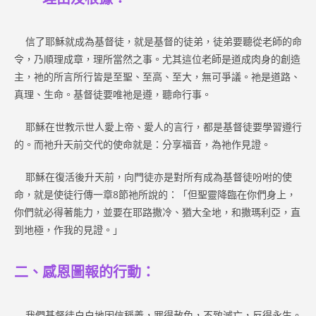
信了耶穌就成為基督徒，就是基督的徒弟，徒弟要聽從老師的命
令，乃順理成章，理所當然之事。尤其這位老師是道成肉身的創造
主，祂的所言所行皆是至聖、至高、至大，無可爭議。祂是道路、
真理、生命。基督徒要唯祂是遵，聽命行事。
耶穌在世教示世人愛上帝、愛人的言行，都是基督徒要學習遵行
的。而祂升天前交代的使命就是：分享福音，為祂作見證。
耶穌在復活後升天前，向門徒亦是對所有成為基督徒吩咐的使
命，就是使徒行傳一章8節祂所說的：「但聖靈降臨在你們身上，
你們就必得著能力，並要在耶路撒冷、猶大全地，和撒瑪利亞，直
到地極，作我的見證。」
二、感恩圖報的行動：
我們基督徒白白地因信稱義，罪得赦免，不致滅亡，反得永生。