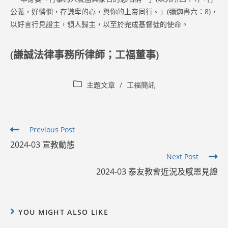
公義，好憐憫，存謙卑的心，與你的上帝同行。」(彌迦書六：8)，
以好言行見證主，領人歸主，以至於完成基督徒的使命。
(謙誠法律事務所律師；工福董事)
Post
主題文章
/
工福簡訊
category:
Read
Previous Post
more
2024-03 宣教動態
articles
Next Post
2024-03 泰友教會近況及感恩見證
YOU MIGHT ALSO LIKE