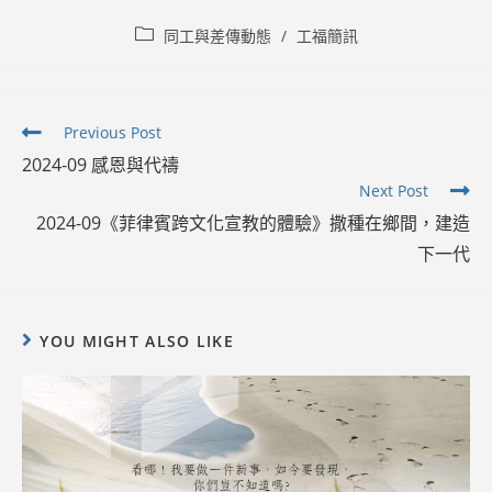
Post
同工與差傳動態
/
工福簡訊
category:
Read
Previous Post
more
2024-09 感恩與代禱
articles
Next Post
2024-09《菲律賓跨文化宣教的體驗》撒種在鄉間，建造
下一代
YOU MIGHT ALSO LIKE