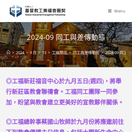
Skip
to
Menu
content
2024-09 同工與差傳動態
>
2024
>
9 月
>
13
>
工福簡訊
>
同工與差傳動態
>
2024-09 同
◎工福新莊福音中心於九月五日(週四)，將舉
行新莊區教會聯禱會。工福同工團隊一同參
加，盼望與教會建立更美好的宣教夥伴關係。
◎工福總幹事蔡國山牧師於九月份將應邀前往