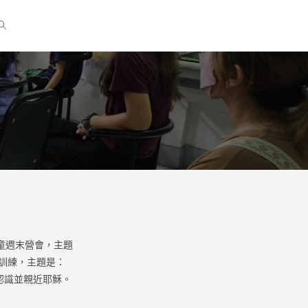
童週末營會，主題
訓練，主題是：
認識並親近耶穌。