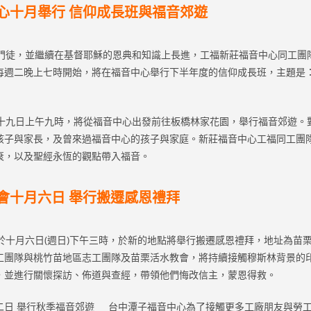
心十月舉行 信仰成長班與福音郊遊
徒，並繼續在基督耶穌的恩典和知識上長進，工福新莊福音中心同工團
每週二晚上七時開始，將在福音中心舉行下半年度的信仰成長班，主題是
九日上午九時，將從福音中心出發前往板橋林家花園，舉行福音郊遊。
孩子與家長，及曾來過福音中心的孩子與家庭。新莊福音中心工福同工團
衰，以及聖經永恆的觀點帶入福音。
會十月六日 舉行搬遷感恩禮拜
十月六日(週日)下午三時，於新的地點將舉行搬遷感恩禮拜，地址為苗
工團隊與桃竹苗地區志工團隊及苗栗活水教會，將持續接觸穆斯林背景的
，並進行關懷探訪、佈道與查經，帶領他們悔改信主，蒙恩得救。
二日 舉行秋季福音郊遊 台中潭子福音中心為了接觸更多工廠朋友與勞