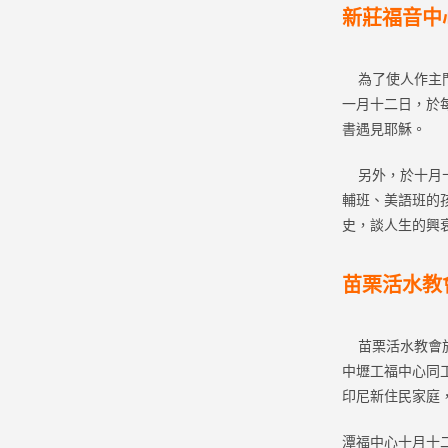
新莊福音中
為了使人作主門
一月十二日，於
書遇見耶穌。
另外，於十月十
輔班、美語班的
史，談人生的興
苗栗活水教
苗栗活水教會於
中壢工福中心同
印尼新住民家庭
潭福中心十月十