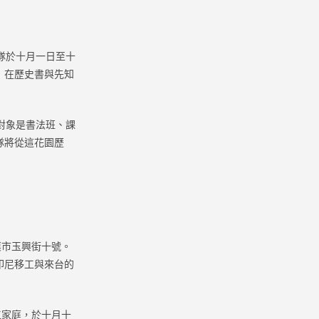
隊於十月一日至十
：在歷史書與先知
對象是書法班、課
隊將從這花園歷
栗市玉興街十號。
印尼移工與來台的
工家庭，於十月十