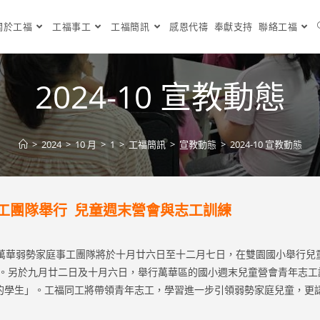
關於工福
工福事工
工福簡訊
感恩代禱
奉獻支持
聯絡工福
2024-10 宣教動態
>
2024
>
10 月
>
1
>
工福簡訊
>
宣教動態
>
2024-10 宣教動態
工團隊舉行 兒童週末營會與志工訓練
華弱勢家庭事工團隊將於十月廿六日至十二月七日，在雙園國小舉行兒
」。另於九月廿二日及十月六日，舉行萬華區的國小週末兒童營會青年志工
的學生」。工福同工將帶領青年志工，學習進一步引領弱勢家庭兒童，更