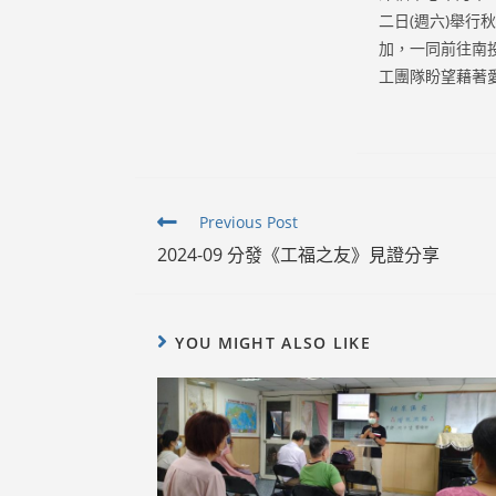
二日(週六)舉
加，一同前往南
工團隊盼望
Read
Previous Post
more
2024-09 分發《工福之友》見證分享
articles
YOU MIGHT ALSO LIKE