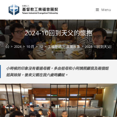
Skip
to
Menu
content
2024-10回到天父的懷抱
>
2024
>
10 月
>
12
>
工福簡訊
>
真實故事
>
2024-10回到天父的
小時候的印象沒有看過母親，多由祖母和小阿姨照顧我及兩個姐
姐與妹妹，後來父親在我六歲時續絃。