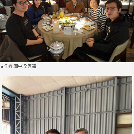
▲
作者(圖中)全家福