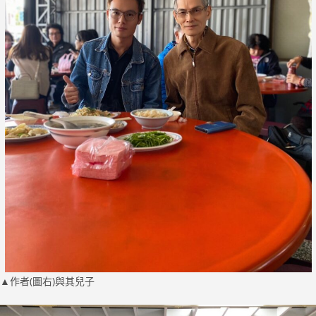
▲作者(圖右)與其兒子