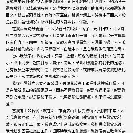
父親原本有個穩定令人稱羨的職業，卻在年輕時染上酒癮，不喝酒時手
還會發抖，無法戒除惡習。記得我大約七歲開始，傍晚時見父親還沒有
回來，就去街頭尋找，有時他甚至坐在路邊水溝上，醉得走不回來，於
是我就扶著他到家，所以村裡的人都叫我「保鑣」。
在我兩歲時母親過世，因父親出去喝酒，喝了三天才回來，回家時
她生氣地告訴父親要離家，結果被我爸爸打一個耳光，她就出去買農藥
回家自盡了。國中一年級時，父親去高屏溪電魚，因漏電而過世。因著
成長背景的緣故，內心滿是孤單、自我中心，且自我形象低落及自卑。
從小我除了在學校以外，只要一放假，頑皮的我就往外跑，偕同國
小、國中同學一起去打球、游泳、釣魚，果園和溪邊都有我們的足跡，
也有很多童年快樂的回憶。我常會照顧同伴，或許成長背景使我想法比
較早熟，常注意環境的危險和將來的前途。
我從小學就立志要考取公職，果然我於高工畢業後就達成目標。可
是在我所成立的婚姻家庭中，因為不懂得真愛，越是想追求愛，越是得
不到安全感，越是情緒不穩定，也容易隨性發脾氣，也不懂得怎麼溝
通？
當我考上公職後，就在新北市新店山上接受技術人員訓練半年，因
為我喜歡唱歌，有時週日就在附近新烏路龜山教會青年團契聚會唱詩
歌。那時正好二十歲，我也認定上帝就是造物主，參加幾次聚會以後，
我就結訓回高雄鳳山工作。但那時我想工作賺錢，覺得沒有去教會的需