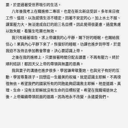
要，於是過著受世界吸引的生活。
八年後我考上在職進修二專班，也是在新北新店受訓。多年來日夜
工作、值班，以及感情生活不穩定，因著不安定的心，加上水土不服、
課業壓力大，無法達成自訂的前三名目標。因此覺得很憂慮，過度焦慮
以致失眠，看醫生吃藥也無效。
我只有藉著禱告，求上帝讓我的心平靜，賜下好的睡眠，也賜給我
信心！果真內心平靜下來了，恢復好的睡眠，功課也進步到甲等，於是
我迫不及待去參加教會聚會，決心要認識上帝。
之後在我的進修上，只要按著時間分配去讀書，不再有壓力。終於
順利結訓！都因天父上帝的帶領與無盡的恩典。
我與妻子的溝通也進步很多，學習謙卑敬重她，也與兒子有好的互
動，學習尊重孩子。回想這一生最美的祝福，就是認識主耶穌，不再徬
徨無依。希望我們的國家所有的同胞能夠認識救主耶穌，祂是道路、真
理、生命，沒有主耶穌就沒有生命的目標盼望。希望在我職場退休之
後，上帝繼續帶領前面的道路，因為祂永不改變，永遠愛我們。