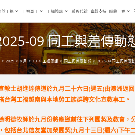
關於工福
工福事工
工福簡訊
感恩代禱
奉獻支持
聯絡工福
2025-09 同工與差傳動
>
2025
>
9 月
>
10
>
工福簡訊
>
同工與差傳動態
>
2025-09 同工與差傳
宣教士胡進達傳道於九月二十六日(週五)由澳洲返
搭台灣工福越南與本地勞工族群跨文化宣教事工。
徐明德牧師於九月份將應邀前往下列團契及教會，
，包括台北信友堂加榮團契(九月十三日(週六)下午二