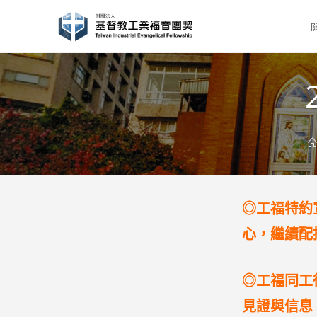
Skip
to
content
◎工福特約
心，繼續配
◎工福同工
見證與信息