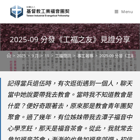
Skip
to
Menu
content
2025-09 分發《工福之友》見證分享
>
2025
>
9 月
>
11
>
工福簡訊
>
事工報導
>
2025-09 分發《工
記得當兵退伍時，有次逛街遇到一個人，聊天
當中她說要帶我去教會。當時我不知道教會是
什麼？便好奇跟著去，原來那是教會青年團契
聚會。過了幾年，有位姊妹帶我去潭子福音中
心學烹飪，那天是福音茶會。從此，我就常去
參加福音茶會，漸漸的也參加福音郊遊、初信