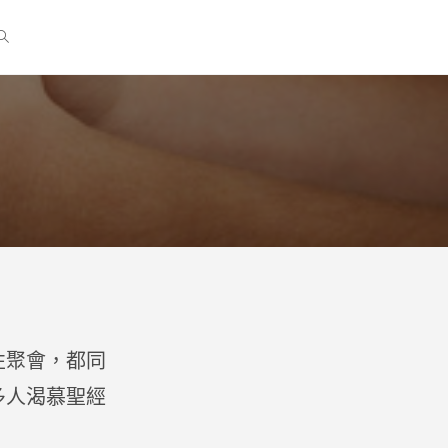
性聚會，都同
多人渴慕聖經