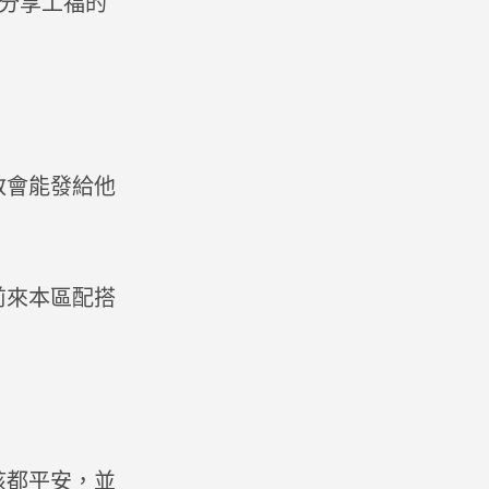
院分享工福的
教會能發給他
前來本區配搭
孩都平安，並