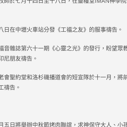
牧師於七月十四日至十八日，在靈糧堂IMAN神學
八日在中壢火車站分發《工福之友》的服事禱告。
福音雜誌第六十一期《心靈之光》的發行，盼望眾
印尼朋友禱告。
老會聖約堂和洛杉磯播道會的短宣隊於十一月，將
工禱告。
月五日將舉辦中秋節烤肉聯誼，求神保守大人、小