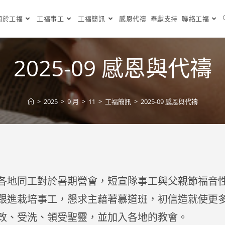
關於工福
工福事工
工福簡訊
感恩代禱
奉獻支持
聯絡工福
2025-09 感恩與代禱
>
2025
>
9 月
>
11
>
工福簡訊
>
2025-09 感恩與代禱
各地同工對於暑期營會，短宣隊事工與父親節福音
跟進栽培事工，懇求主藉著慕道班，初信造就使更
改、受洗、領受聖靈，並加入各地的教會。