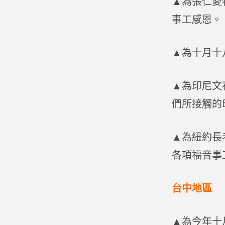
▲為張仁愛
事工感恩。
▲為十月十
▲為印尼文
們所接觸的
▲為紐約長
各項福音事
台中地區
▲為今年十