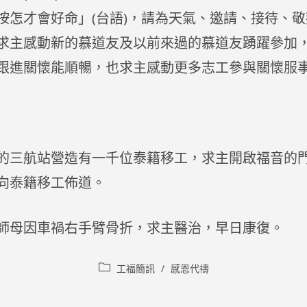
按怎才會好命」(台語)，請為天氣、邀請、接待、
求主感動新的慕道友及以前來過的慕道友踴躍參加
跟進關懷能順暢，也求主感動更多志工參與關懷服
的三航站營造有一千位泰籍移工，求主開啟福音的
向泰籍移工佈道。
師母因車禍右手臂骨折，求主醫治，早日康復。
Post
工福簡訊
/
感恩代禱
category: