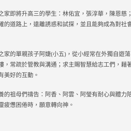
之家即將升高三的學生：林佑宜，張淳華，陳恩慈
確的道路上，遠離誘惑和試探，並且能夠成為對社
之家的單親孩子阿婕(小五)，從小經常在外獨自遊
樓，常疏於管教與溝通；求主賜智慧給志工們，藉
有美好的互動。
養的祖母們禱告：阿香、阿雲、阿瑩有耐心與體力
靈疲憊困倦時，願意轉向神。