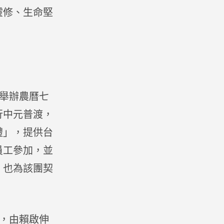
靈修、生命堅
助舉辦農曆七
行中元普渡，
禮」，提供台
員工參加，並
，也為該團契
座，由賴啟伸