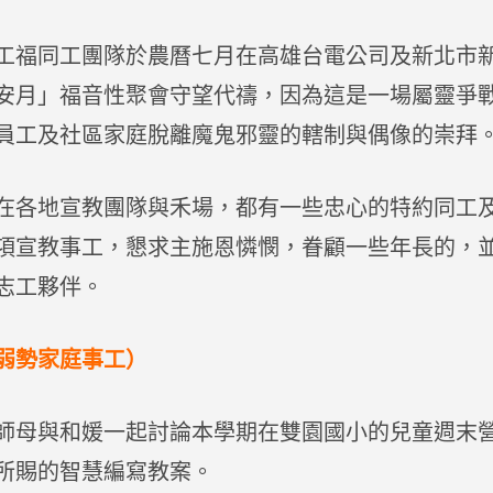
工福同工團隊於農曆七月在高雄台電公司及新北市
安月」福音性聚會守望代禱，因為這是一場屬靈爭
員工及社區家庭脫離魔鬼邪靈的轄制與偶像的崇拜
在各地宣教團隊與禾場，都有一些忠心的特約同工
項宣教事工，懇求主施恩憐憫，眷顧一些年長的，
志工夥伴。
弱勢家庭事工）
師母與和媛一起討論本學期在雙園國小的兒童週末
所賜的智慧編寫教案。