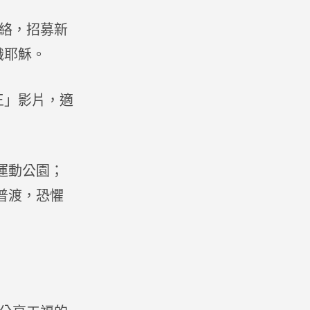
活絡，招募新
識耶穌。
王」影片，適
運動公園；
普渡，恐懼