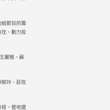
動組節目的籌
熱忱、動力投
、王麗雅、蘇
陳郁玲、莊玫
背經、營地選