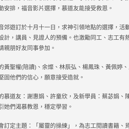
動安排，福音影片選擇，慕道友能接受救恩。
音郊遊訂於十月十一日，求神引領地點的選擇，活
設計，講員、見證人的預備。也激勵同工、志工有
請親朋好友同事參加。
的黃聖權(陪讀)、余燦、林辰弘、楊鳳珠、黃佩婷
堅固他們的信心，願意接受造就。
的慕道友：謝惠娟、許童欣，及新學員：蔡苾娟、
引她們渴慕教恩，穩定學習。
會訂定主題：「屬靈的操練」，為志工閱讀書籍、