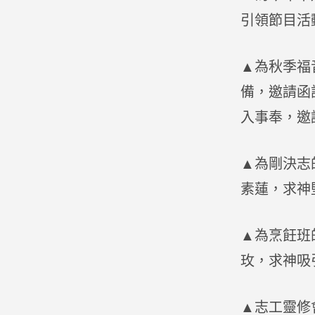
引領節目活
▲為秋季福
備，邀請函
入事奉，邀
▲為剛決志
素蓮，求神
▲為烹飪班
玫，求神吸
▲志工靈修