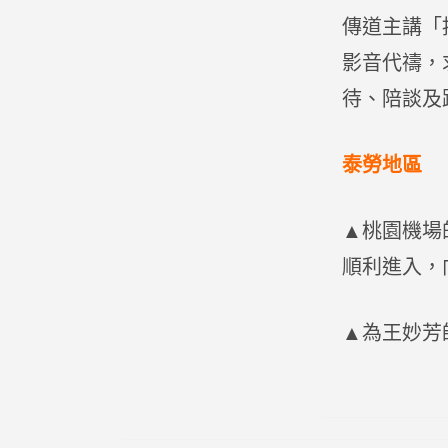
傳道主講「
影音代禱，
待、陪談及
泰勞地區
▲桃園機場
順利進入，
▲為王妙芳