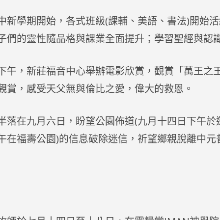
中新學期開始，各式班級(課輔、美語、書法)開始
子們的靈性隨品格與課業全面提升；學習聖經與認
下午，新莊福音中心舉辦電影欣賞，觀賞「萬王之
觀賞，感受天父無與倫比之愛，偉大的救恩。
半落在九月六日，盼望公園佈道(九月十四日下午於
午在福壽公園)的信息破除迷信，祈望鄉親脫離中元