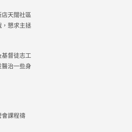
新店天闊社區
戰，懇求主拯
。
及基督徒志工
並醫治一些身
營會課程禱