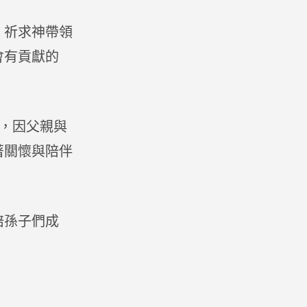
；祈求神帶領
會有貢獻的
蕩，因父親與
著關懷與陪伴
陪孫子們成