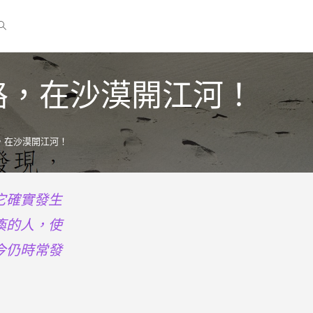
道路，在沙漠開江河！
路，在沙漠開江河！
它確實發生
瘓的人，使
今仍時常發