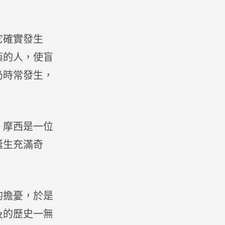
它確實發生
瘓的人，使盲
仍時常發生，
。摩西是一位
誕生充滿奇
的擔憂，於是
及的歷史一無