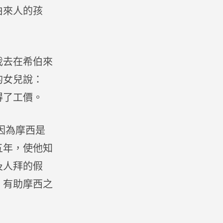
伯來人的孩
我去在希伯來
的女兒說：
得了工價。
因為摩西是
五年，使他知
及人拜的假
，有助摩西之