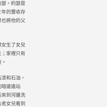
約瑟。約瑟是
七年的豐收存
瑟也將他的父
婦女生了女兒
生；家裡只有
役。
石漆和石油，
利暗遠遠站
巧來到河邊洗
法老女兒看到