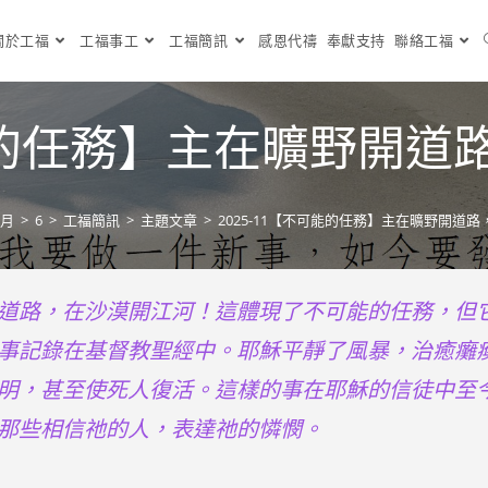
關於工福
工福事工
工福簡訊
感恩代禱
奉獻支持
聯絡工福
可能的任務】主在曠野開
 月
>
6
>
工福簡訊
>
主題文章
>
2025-11【不可能的任務】主在曠野開道
道路，在沙漠開江河！這體現了不可能的任務，但
事記錄在基督教聖經中。耶穌平靜了風暴，治癒癱
明，甚至使死人復活。這樣的事在耶穌的信徒中至
那些相信祂的人，表達祂的憐憫。