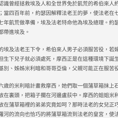
認識曾經拯救埃及人和全世界免於飢荒的希伯來人
；當四百年前，約瑟因解釋法老王的夢，使法老在
七年飢荒做準備，埃及法老特命他為埃及總理。約
都帶進埃及。
埃及法老王下令，希伯來人男子必須服苦役，若
但生下兒子就必須處死，摩西正是在這種環境下誕
基別、姊姊米利暗和哥哥亞倫，父親可能正在服苦
歲的米利暗計畫救摩西，她們取一個蒲草箱抹上
放在裏頭，把箱子擱在河邊盧荻中。摩西的姐姐米
放在蒲草箱裡的弟弟究竟如呵？那時法老的女兒正
羅河的流向也恰巧的將蒲草箱流到法老的皇宮，使