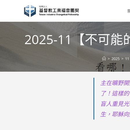
Skip
to
content
2025-11【不
>
2025
>
11
主在曠野開
了！這樣的
盲人重見光
生，耶穌向