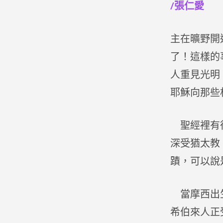
/張仁愛
主在曠野開
了！這樣的
人重見光明
耶穌向那些
聖經裡有很
深受猶太教
蹟，可以說
當摩西出生
希伯來人正