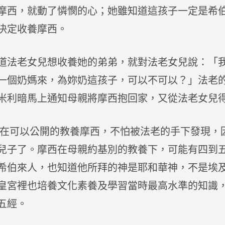
摩西，就動了憐憫的心；她雖知道這孩子一定是希
決定收養摩西。
法老女兒想收養她的弟弟，就對法老女兒說：「
一個奶媽來，為妳奶這孩子，可以不可以？」法老
米利暗馬上通知母親將摩西抱回家，又從法老女兒
可以公開的教養摩西，不怕被法老的手下發現，
兒子了。摩西在母親約基別的教養下，可能有四到
希伯來人，也知道他所拜的神是耶和華神，不是埃
皇宮裡也培養文化素養及學習當時最高水準的知識
西五經。